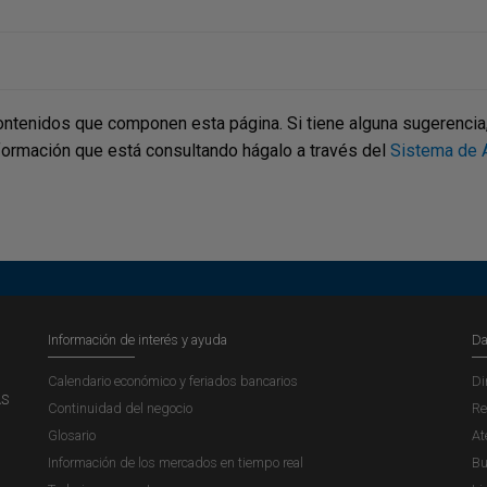
ontenidos que componen esta página. Si tiene alguna sugerencia, p
nformación que está consultando hágalo a través del
Sistema de A
Información de interés y ayuda
Da
Calendario económico y feriados bancarios
Di
AS
Continuidad del negocio
Re
Glosario
At
Información de los mercados en tiempo real
Bu