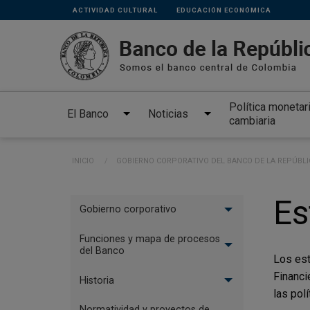
Links
Pasar al contenido principal
ACTIVIDAD CULTURAL
EDUCACIÓN ECONÓMICA
secundarios
Política monetar
El Banco
Noticias
cambiaria
Ruta de navegación
INICIO
GOBIERNO CORPORATIVO DEL BANCO DE LA REPÚBLI
Menu
Es
Gobierno corporativo
El
Banco
Funciones y mapa de procesos
del Banco
Los est
Financi
Historia
las pol
Normatividad y proyectos de