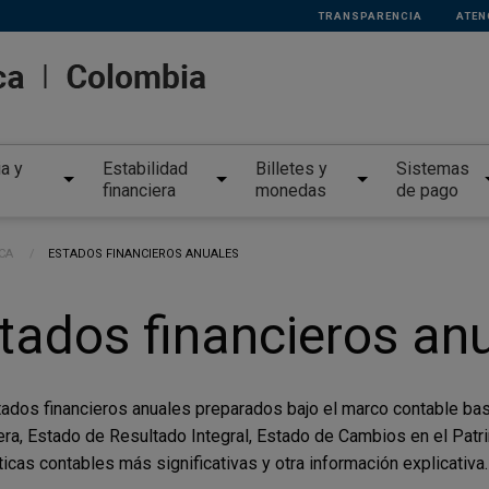
TRANSPARENCIA
ATEN
ia y
Estabilidad
Billetes y
Sistemas
financiera
monedas
de pago
CA
CURRENT:
ESTADOS FINANCIEROS ANUALES
tados financieros an
ados financieros anuales preparados bajo el marco contable ba
era, Estado de Resultado Integral, Estado de Cambios en el Patr
íticas contables más significativas y otra información explicativa.