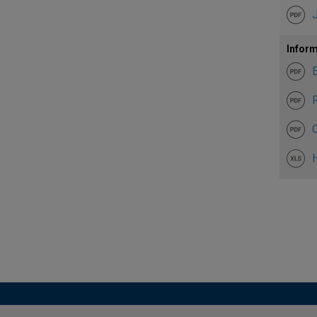
Inform
E
R
C
H
Pagi