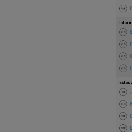
Inform
E
R
C
H
Estado
E
D