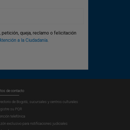
etición, queja, reclamo o felicitación
tención a la Ciudadanía
.
tos de contacto
rectorio de Bogotá, sucursales y centros culturales
gistre su PQR
ención telefónica
zón exclusivo para notificaciones judiciales