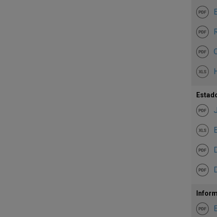
E
R
C
H
Estado
E
D
Inform
E