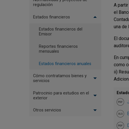
regulación
A parti
el Banc
Estados financieros
Contadu
una de 
Estados financieros del
Emisor
El docu
auditor
Reportes financieros
mensuales
En cump
Estados financieros anuales
como co
ii) Res
Cómo contratamos bienes y
Adicion
servicios
Estado
Patrocinio para estudios en el
exterior
Otros servicios
E
D