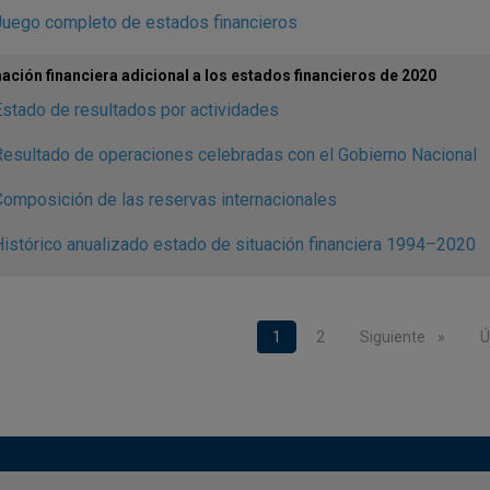
Juego completo de estados financieros
ación financiera adicional a los estados financieros de 2020
stado de resultados por actividades
esultado de operaciones celebradas con el Gobierno Nacional
omposición de las reservas internacionales
istórico anualizado estado de situación financiera 1994–2020
nación
Página actual
1
Page
2
Siguiente página
Siguiente
Ú
Ú