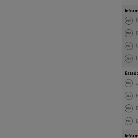
Inform
E
R
C
H
Estado
E
D
Inform