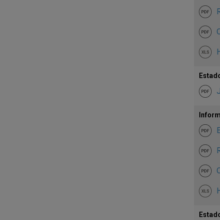
R
C
H
Estado
Inform
E
R
C
H
Estado