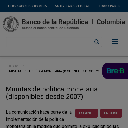
Links
Pasar al contenido principal
EDUCACIÓN ECONÓMICA
ACTIVIDAD CULTURAL
TRANSPARENCIA
secundarios
Ruta de navegación
INICIO
CURRENT:
MINUTAS DE POLÍTICA MONETARIA (DISPONIBLES DESDE 2007)
Minutas de política monetaria
(disponibles desde 2007)
La comunicación hace parte de la
ESPAÑOL
ENGLISH
implementación de la política
monetaria en la medida que permite la explicación de las