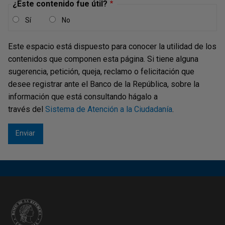
¿Este contenido fue útil?
Página actual
1
Última página
Último »
Sí
No
Este espacio está dispuesto para conocer la utilidad de los
contenidos que componen esta página. Si tiene alguna
sugerencia, petición, queja, reclamo o felicitación que
desee registrar ante el Banco de la República, sobre la
información que está consultando hágalo a
través del
Sistema de Atención a la Ciudadanía
.