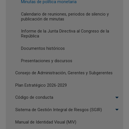
Minutas de política monetaria
incrementar en 100 puntos básicos (pbs)
DE ABRIL DE
2026
la tasa de interés de política monetaria a
Calendario de reuniones, periodos de silencio y
11,25%
publicación de minutas
Documento de trabajo revisado en la
MIÉRCOLES,
Informe de la Junta Directiva al Congreso de la
reunión de la Junta Directiva del 27 de
República
4 DE MARZO
DE 2026
febrero de 2026
Documentos históricos
Minutas BanRep: La Junta Directiva del
MIÉRCOLES,
Presentaciones y discursos
Banco de la República decidió por mayoría
4 DE
incrementar en 100 puntos básicos (pbs)
FEBRERO DE
Consejo de Administración, Gerentes y Subgerentes
la tasa de interés de política monetaria a
2026
10,25%
Plan Estratégico 2026-2029
Minutas BanRep: La Junta Directiva del
MIÉRCOLES,
Código de conducta
Banco de la República decidió por mayoría
24 DE
mantener inalterada la tasa de interés de
DICIEMBRE
Sistema de Gestión Integral de Riesgos (SGIR)
DE 2025
política monetaria en 9,25%
Manual de Identidad Visual (MIV)
MIÉRCOLES,