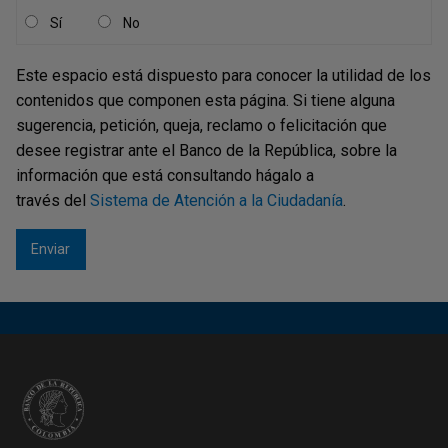
activos y financiación del terrorismo
Sí
No
Otros deberes
Este espacio está dispuesto para conocer la utilidad de los
contenidos que componen esta página. Si tiene alguna
sugerencia, petición, queja, reclamo o felicitación que
desee registrar ante el Banco de la República, sobre la
información que está consultando hágalo a
través del
Sistema de Atención a la Ciudadanía
.