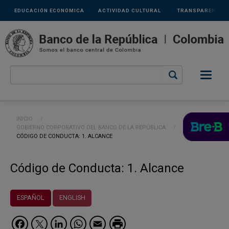
Links
Pasar al contenido principal
EDUCACIÓN ECONÓMICA
ACTIVIDAD CULTURAL
TRANSPARENCIA
secundarios
Ruta de navegación
INICIO
GOBIERNO CORPORATIVO DEL BANCO DE LA REPÚBLICA
CURRENT:
CÓDIGO DE CONDUCTA: 1. ALCANCE
Código de Conducta: 1. Alcance
ESPAÑOL
ENGLISH
Facebook
Twitter
LinkedIn
WhatsApp
Email