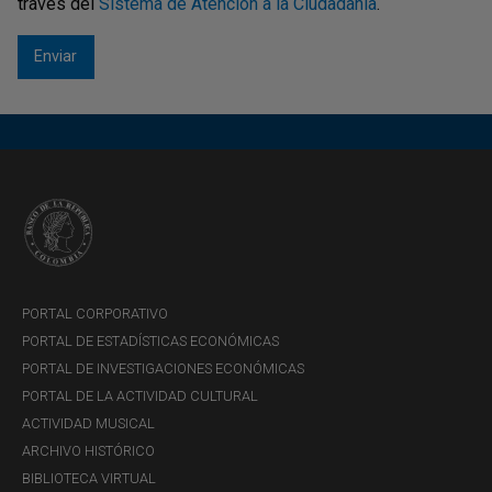
través del
Sistema de Atención a la Ciudadanía
.
JUEVES, 9 DE JULIO DE 2026
Pódcast - Cuentas y cuentos:
"Estabilidad financiera: ¿por...
PORTAL CORPORATIVO
PORTAL DE ESTADÍSTICAS ECONÓMICAS
PORTAL DE INVESTIGACIONES ECONÓMICAS
EPISODIO 26
PORTAL DE LA ACTIVIDAD CULTURAL
ACTIVIDAD MUSICAL
ARCHIVO HISTÓRICO
BIBLIOTECA VIRTUAL