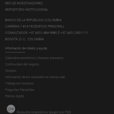
RED DE INVESTIGADORES
REPOSITORIO INSTITUCIONAL
BANCO DE LA REPÚBLICA | COLOMBIA
CARRERA 7 #14-78 (EDIFICIO PRINCIPAL)
CONMUTADOR: +57 (601) 484-9980 Ó +57 (601) 343-1111
BOGOTÁ, D. C., COLOMBIA
Información de interés y ayuda
Calendario económico y feriados bancarios
Continuidad del negocio
Glosario
Información de los mercados en tiempo real
MIÉRCOLES, 20 DE MAYO DE 2026
Trabaje con nosotros
Pódcast - Cuentas y cuentos:
Preguntas frecuentes
"Tasas del crédito de vivienda...
Prensa digital
Recaudos corporativos (pagos por PSE)