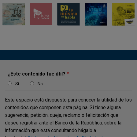
impactan nuestro día a día, y en los que Banco de la
República juega un rol importante.
Le invitamos a escuchar los diferentes episodios de
Cuentas y Cuentos disponibles en las plataformas de
Spotify y Apple, en esta sección del portal corporativo
y en las redes sociales del Banco de la República.
EPISODIO 27
¿Este contenido fue útil?
Sí
No
Este espacio está dispuesto para conocer la utilidad de los
contenidos que componen esta página. Si tiene alguna
sugerencia, petición, queja, reclamo o felicitación que
desee registrar ante el Banco de la República, sobre la
información que está consultando hágalo a