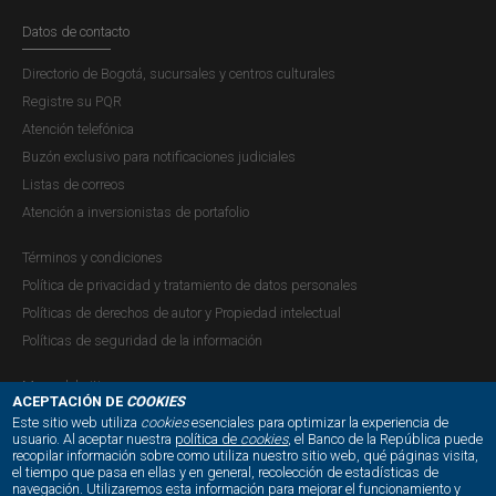
EPISODIO 25
Datos de contacto
Directorio de Bogotá, sucursales y centros culturales
Registre su PQR
Atención telefónica
Buzón exclusivo para notificaciones judiciales
Listas de correos
Atención a inversionistas de portafolio
Términos y condiciones
Política de privacidad y tratamiento de datos personales
Políticas de derechos de autor y Propiedad intelectual
Políticas de seguridad de la información
Mapa del sitio
ACEPTACIÓN DE
COOKIES
Este sitio web utiliza
cookies
esenciales para optimizar la experiencia de
usuario. Al aceptar nuestra
política de
cookies
, el Banco de la República puede
recopilar información sobre como utiliza nuestro sitio web, qué páginas visita,
NUESTRAS REDES SOCIALES:
el tiempo que pasa en ellas y en general, recolección de estadísticas de
navegación. Utilizaremos esta información para mejorar el funcionamiento y
LUNES, 6 DE ABRIL DE 2026