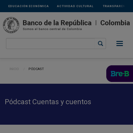
Links
Pasar al contenido principal
EDUCACIÓN ECONÓMICA
ACTIVIDAD CULTURAL
TRANSPARENCIA
secundarios
Ruta de navegación
INICIO
CURRENT:
PÓDCAST
Pódcast Cuentas y cuentos