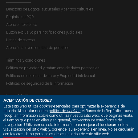
Directorio de Bogotá, sucursales y centros culturales
Registre su PQR
Atención telefónica
Buzón exclusivo para notificaciones judiciales
Listas de correos
Atención a inversionistas de portafolio
Términos y condiciones
Política de privacidad y tratamiento de datos personales
Políticas de derechos de autor y Propiedad intelectual
Políticas de seguridad de la información
Mapa del sitio
ACEPTACIÓN DE
COOKIES
Este sitio web utiliza
cookies
esenciales para optimizar la experiencia de
usuario. Al aceptar nuestra
política de
cookies
, el Banco de la República puede
recopilar información sobre como utiliza nuestro sitio web, qué páginas visita,
NUESTRAS REDES SOCIALES:
el tiempo que pasa en ellas y en general, recolección de estadísticas de
navegación. Utilizaremos esta información para mejorar el funcionamiento y
visualización del sitio web y, por ende, su experiencia en línea. No se circularán
con terceros datos personales de los usuarios de este sitio web.