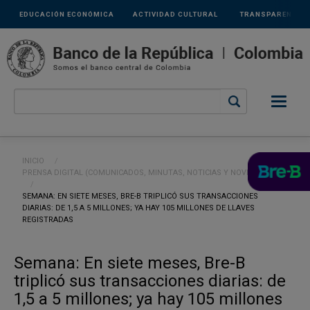
Links
Pasar al contenido principal
EDUCACIÓN ECONÓMICA
ACTIVIDAD CULTURAL
TRANSPARENCIA
secundarios
Ruta de navegación
INICIO
PRENSA DIGITAL (COMUNICADOS, MINUTAS, NOTICIAS Y NOVEDADES)
CURRENT:
SEMANA: EN SIETE MESES, BRE-B TRIPLICÓ SUS TRANSACCIONES
DIARIAS: DE 1,5 A 5 MILLONES; YA HAY 105 MILLONES DE LLAVES
REGISTRADAS
Semana: En siete meses, Bre-B
triplicó sus transacciones diarias: de
1,5 a 5 millones; ya hay 105 millones