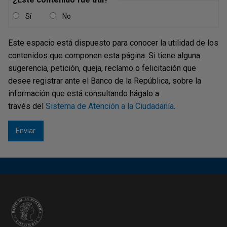
Sí
No
1991-2018 | Estabilizar
Este espacio está dispuesto para conocer la utilidad de los
2019-2023 | Evolucionar
contenidos que componen esta página. Si tiene alguna
sugerencia, petición, queja, reclamo o felicitación que
desee registrar ante el Banco de la República, sobre la
La labor de la Institución ha implicado la protección y
información que está consultando hágalo a
fomento a la investigación económica, preservación del
través del
Sistema de Atención a la Ciudadanía
.
patrimonio económico, la gestión cultural y la
institucionalidad de la banca central en el país.
Después de varios intentos, en junio de 1880 el Gobierno
creó el Banco Nacional, para que actuara como su
banquero y promoviera el crédito público. La función
de banquero consistía en prestar
al Gobierno los servicios de