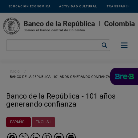
Links
Pasar al contenido principal
EDUCACIÓN ECONÓMICA
ACTIVIDAD CULTURAL
TRANSPARENCIA
secundarios
Ruta de navegación
INICIO
CURRENT:
BANCO DE LA REPÚBLICA - 101 AÑOS GENERANDO CONFIANZA
Banco de la República - 101 años
generando confianza
ESPAÑOL
ENGLISH
Facebook
Twitter
LinkedIn
WhatsApp
Email