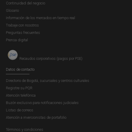
Continuidad del negocio
reservas de los bancos estaban dispersas. Además se
Glosario
carecía de un sistema formal de garantías y respaldo
Información de los mercados en tiempo real
gubernamental para los bancos.
Trabaje con nosotros
Preguntas frecuentes
La anterior situación precipitó la crisis de los años 1922 y
Prensa digital
1923 que evidenció la escasez de medio circulante. Se
hacía apremiante la necesidad de dar solidez y
estabilidad a la moneda y al crédito mediante un banco
Recaudos corporativos (pagos por PSE)
central sólido y consistente.
Datos de contacto
Directorio de Bogotá, sucursales y centros culturales
Registre su PQR
Atención telefónica
Buzón exclusivo para notificaciones judiciales
Listas de correos
Atención a inversionistas de portafolio
Términos y condiciones