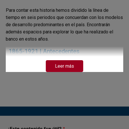
Para contar esta historia hemos dividido la línea de
tiempo en seis periodos que concuerdan con los modelos
de desarrollo predominantes en el país. Encontrarán
además espacios para explorar lo que ha realizado el
banco en estos años.
1865-1921 | Antecedentes
Leer más
1923-1930 | Modernizar
1931-1950 | Intervenir
1951-1973 | Fomentar
1974-1990 | Invertir
¿Este contenido fue útil?