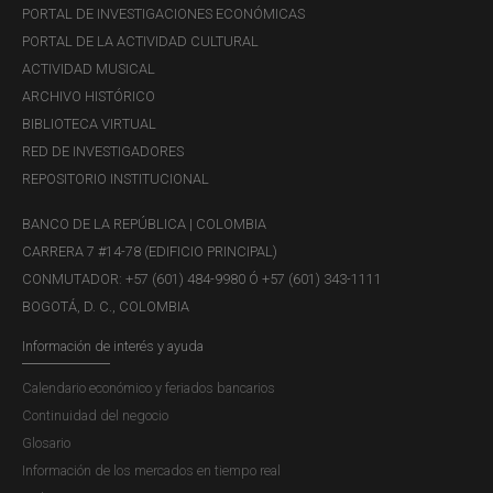
PORTAL DE INVESTIGACIONES ECONÓMICAS
PORTAL DE LA ACTIVIDAD CULTURAL
Ganadores(as) convocatoria 2019 - Programas de
ACTIVIDAD MUSICAL
estudio en el exterior
ARCHIVO HISTÓRICO
Seleccionado(a) Doctorado en Economía
BIBLIOTECA VIRTUAL
RED DE INVESTIGADORES
Seleccionado(a) Posgrado en Derecho
REPOSITORIO INSTITUCIONAL
Económico
BANCO DE LA REPÚBLICA | COLOMBIA
Seleccionado(a) - Jóvenes Talentos en Artes
CARRERA 7 #14-78 (EDIFICIO PRINCIPAL)
Plásticas
CONMUTADOR: +57 (601) 484-9980 Ó +57 (601) 343-1111
BOGOTÁ, D. C., COLOMBIA
Ganadores(as) convocatoria 2018 - Programas de
estudio en el exterior
Información de interés y ayuda
Seleccionado(a) Doctorado en Economía
Calendario económico y feriados bancarios
Seleccionado(a) Posgrado en Derecho
Continuidad del negocio
Económico
Glosario
Información de los mercados en tiempo real
Seleccionado(a) Jóvenes Talento - Música