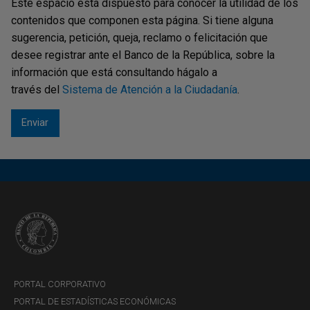
Este espacio está dispuesto para conocer la utilidad de los
contenidos que componen esta página. Si tiene alguna
Ganadores(as) convocatoria 2021 - Programas de
sugerencia, petición, queja, reclamo o felicitación que
estudio en el exterior
desee registrar ante el Banco de la República, sobre la
Seleccionado(a) Doctorado en Economía
información que está consultando hágalo a
través del
Sistema de Atención a la Ciudadanía
.
Seleccionado(a) Posgrado en Derecho
Económico
Seleccionado(a) Jóvenes Talentos en Artes
plásticas
Ganadores(as) convocatoria 2020 - Programas de
estudio en el exterior
Seleccionado(a) Posgrado en Derecho
Económico
Seleccionado(a) Doctorado en Economía
PORTAL CORPORATIVO
PORTAL DE ESTADÍSTICAS ECONÓMICAS
Seleccionado(a) Jóvenes Talentos en Música