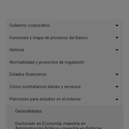
Seleccionado(a) Posgrado en Derecho
Económico
Menu
Gobierno corporativo
Seleccionado(a) Jóvenes Talento Artes
El
Plásticas
Funciones y mapa de procesos del Banco
Banco
Historia
Ganadores(as) convocatoria 2024 - Programas de
estudio en el exterior
Normatividad y proyectos de regulación
Seleccionados(as) Doctorado en Economía,
maestría en Administración Pública y maestría
Estados financieros
en Políticas Públicas 2024
Cómo contratamos bienes y servicios
Seleccionado(a) Posgrado en Derecho
Económico
Patrocinio para estudios en el exterior
Seleccionado(a) Jóvenes Talento Música
Generalidades
Doctorado en Economía, maestría en
Ganadores(as) convocatoria 2023 - Programas de
Administración Pública y maestría en Políticas