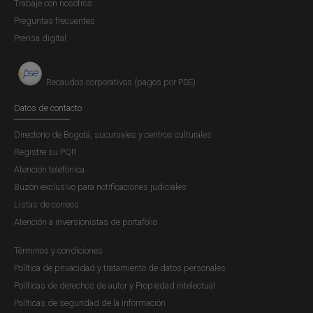
Trabaje con nosotros
Preguntas frecuentes
Prensa digital
Ganadores(as) convocatoria 2017 - Programas de
estudio en el exterior
Seleccionado(a) Doctorado en Economía
Recaudos corporativos (pagos por PSE)
Seleccionado(a) Posgrado en Derecho
Datos de contacto
Económico
Directorio de Bogotá, sucursales y centros culturales
Seleccionado(a) Jóvenes Talentos en Artes
Registre su PQR
Plásticas
Atención telefónica
Buzón exclusivo para notificaciones judiciales
Listas de correos
Ganadores(as) convocatoria 2016 - Programas de
estudio en el exterior
Atención a inversionistas de portafolio
Seleccionado(a) Doctorado en Economía
Términos y condiciones
Seleccionado(a) Posgrado en Derecho
Política de privacidad y tratamiento de datos personales
Económico
Políticas de derechos de autor y Propiedad intelectual
Políticas de seguridad de la información