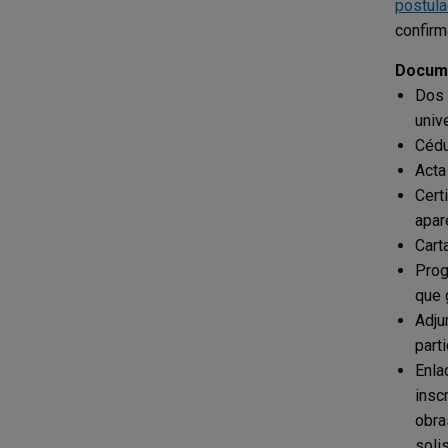
postula
confirm
Docume
Dos 
univ
Cédu
Acta
Cert
apar
Cart
Prog
que g
Adju
parti
Enla
insc
obra
soli