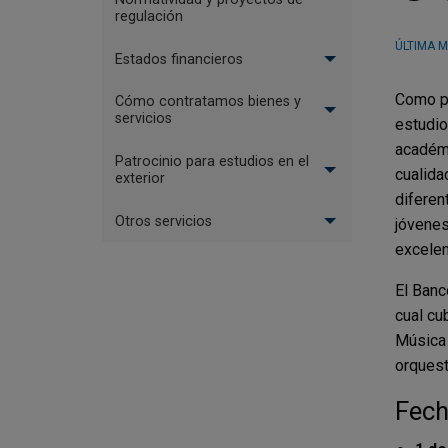
regulación
ÚLTIMA M
Estados financieros
Como pa
Cómo contratamos bienes y
servicios
estudio
académi
Patrocinio para estudios en el
cualida
exterior
diferen
Otros servicios
jóvenes
excelen
El Banc
cual cu
Música 
orquest
Fech