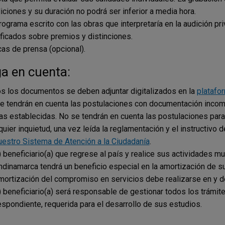
iciones y su duración no podrá ser inferior a media hora.
rograma escrito con las obras que interpretaría en la audición pri
ificados sobre premios y distinciones.
icas de prensa (opcional).
a en cuenta:
s los documentos se deben adjuntar digitalizados en la
platafo
e tendrán en cuenta las postulaciones con documentación incomp
as establecidas. No se tendrán en cuenta las postulaciones para tí
quier inquietud, una vez leída la reglamentación y el instructivo d
uestro Sistema de Atención a la Ciudadanía
.
a) beneficiario(a) que regrese al país y realice sus actividades 
ndinamarca tendrá un beneficio especial en la amortización de 
mortización del compromiso en servicios debe realizarse en y de
a) beneficiario(a) será responsable de gestionar todos los trámit
espondiente, requerida para el desarrollo de sus estudios.