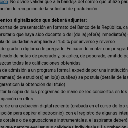
ción
. No olvide validar que a la bandeja del correo que utilizó par
ación de recepción de la solicitud de postulación.
ntos digitalizados que deberá adjuntar:
cartas de presentación en formato del Banco de la República, c
ersitario que haya sido docente o del (de la) jefe(a) inmediato(a) 
la de ciudadanía ampliada al 150 % por anverso y reverso.
 de grado o diploma de pregrado. En caso de contar con posgrado 
ificado de notas de pregrado y, si aplica, de posgrado, emitido po
ezcan todas las calificaciones obtenidas.
a de admisión a un programa formal, expedida por una institución
rama(s) de estudio(s) en lo(s) cual(es) se postula (detalle de la
aranticen la obtención del título)
ntar la copia de los programas de mano de los conciertos en los
cipación en ellos.
ce de una grabación digital reciente (grabada en el curso de los 
ripción para aspirar al patrocinio), con el registro de algunas int
s corales o de agrupaciones instrumentales, el aspirante deberá 
sta que permita evaluar sus calidades individuales. La grabación