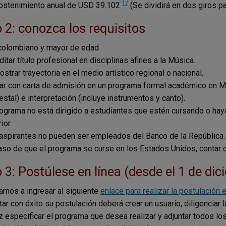
1/
ostenimiento anual de USD 39.102
(Se dividirá en dos giros pa
 2: conozca los requisitos
colombiano y mayor de edad
itar título profesional en disciplinas afines a la Música.
strar trayectoria en el medio artístico regional o nacional.
ar con carta de admisión en un programa formal académico en Mú
estal) e interpretación (incluye instrumentos y canto).
rograma no está dirigido a estudiantes que estén cursando o ha
ior.
aspirantes no pueden ser empleados del Banco de la República.
aso de que el programa se curse en los Estados Unidos, contar c
 3: Postúlese en línea (desde el 1 de di
tamos a ingresar al siguiente
enlace para realizar la postulación e
ar con éxito su postulación deberá crear un usuario, diligenciar 
z especificar el programa que desea realizar y adjuntar todos l