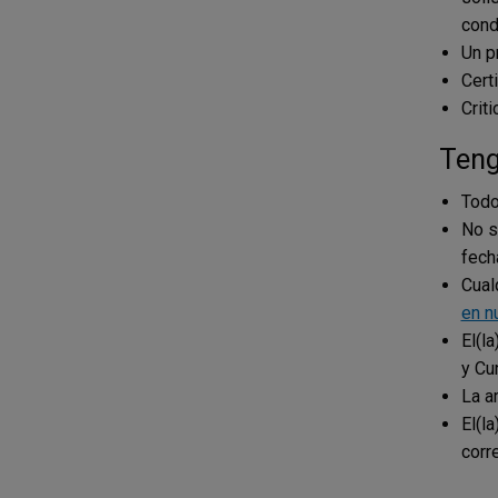
cond
Un p
Cert
Crit
Teng
Todo
No s
fech
Cual
en n
El(l
y Cu
La a
El(l
corr