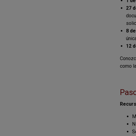
1 de
27 d
docu
soli
8 de
únic
12 d
Conozca
como la
Paso
Recurs
Ma
N
S