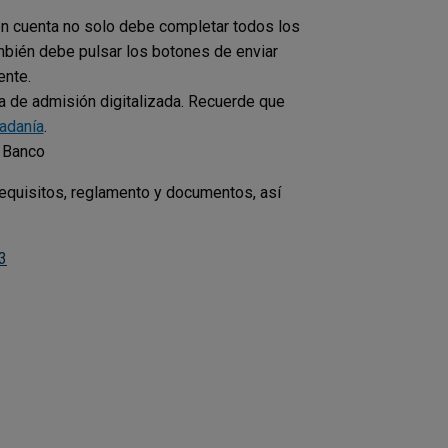
n cuenta no solo debe completar todos los
mbién debe pulsar los botones de enviar
ente.
rta de admisión digitalizada. Recuerde que
dadanía
.
l Banco
equisitos, reglamento y documentos, así
3