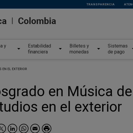
TRANSPARENCIA
ATEN
ia y
Estabilidad
Billetes y
Sistemas
financiera
monedas
de pago
 EN EL EXTERIOR
sgrado en Música de
tudios en el exterior
Facebook
Twitter
LinkedIn
WhatsApp
Email