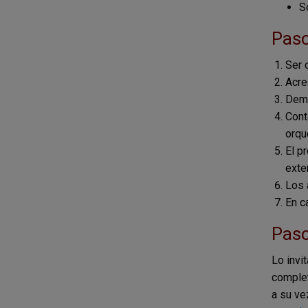
S
Paso
Ser 
Acred
Demo
Cont
orqu
El p
exter
Los 
En c
Paso
Lo invi
complet
a su ve