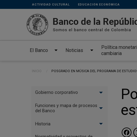
Links
Pasar al contenido principal
ACTIVIDAD CULTURAL
EDUCACIÓN ECONÓMICA
secundarios
Política monetar
El Banco
Noticias
cambiaria
Ruta de navegación
INICIO
CURRENT:
POSGRADO EN MÚSICA DEL PROGRAMA DE ESTUDIOS
Menu
Po
Gobierno corporativo
El
es
Banco
Funciones y mapa de procesos
del Banco
Historia
Normatividad y proyectos de