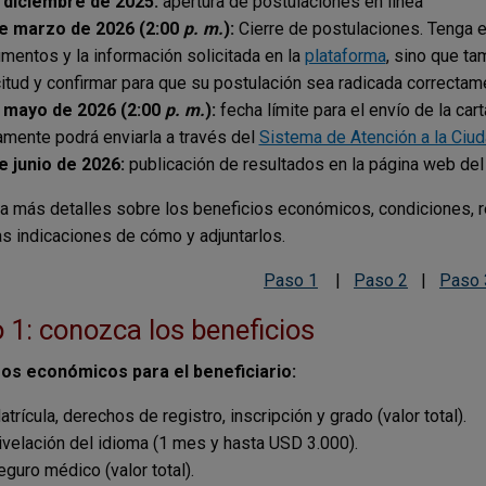
 diciembre de 2025:
apertura de postulaciones en línea
e marzo de 2026 (2:00
p. m.
):
Cierre de postulaciones.
Tenga e
mentos y la información solicitada en la
plataforma
, sino que ta
citud y confirmar para que su postulación sea radicada correctam
 mayo de 2026 (2:00
p. m.
):
fecha límite para el envío de la ca
amente podrá enviarla a través del
Sistema de Atención a la Ciu
e junio de 2026:
publicación de resultados en la página web de
 más detalles sobre los beneficios económicos, condiciones, r
s indicaciones de cómo y adjuntarlos.
Paso 1
|
Paso 2
|
Paso 
 1: conozca los beneficios
os económicos para el beneficiario:
trícula, derechos de registro, inscripción y grado (valor total).
ivelación del idioma (1 mes y hasta USD 3.000).
eguro médico (valor total).