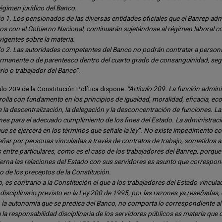
gimen jurídico del Banco.
o 1. Los pensionados de las diversas entidades oficiales que el Banrep admi
os con el Gobierno Nacional, continuarán sujetándose al régimen laboral co
igentes sobre la materia.
o 2. Las autoridades competentes del Banco no podrán contratar a persona
rmanente o de parentesco dentro del cuarto grado de consanguinidad, segun
rio o trabajador del Banco”.
ulo 209 de la Constitución Política dispone:
“Artículo 209. La función adminis
olla con fundamento en los principios de igualdad, moralidad, eficacia, eco
 la descentralización, la delegación y la desconcentración de funciones. L
nes para el adecuado cumplimiento de los fines del Estado. La administraci
que se ejercerá en los términos que señale la ley”. No existe impedimento c
ar por personas vinculadas a través de contratos de trabajo, sometidos al
 entre particulares, como es el caso de los trabajadores del Banrep, porque l
erna las relaciones del Estado con sus servidores es asunto que correspond
o de los preceptos de la Constitución.
es contrario a la Constitución el que a los trabajadores del Estado vinculad
disciplinario previsto en la Ley 200 de 1995, por las razones ya reseñadas,
la autonomía que se predica del Banco, no comporta lo correspondiente al r
a la responsabilidad disciplinaria de los servidores públicos es materia que