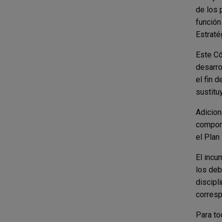
de los 
función
Estraté
Este Có
desarro
el fin 
sustitu
Adicion
comport
el Plan
El incu
los deb
discipl
corresp
Para to