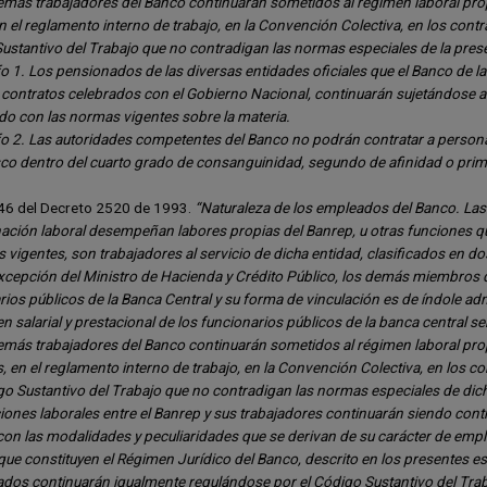
emás trabajadores del Banco continuarán sometidos al régimen laboral propi
 el reglamento interno de trabajo, en la Convención Colectiva, en los contra
ustantivo del Trabajo que no contradigan las normas especiales de la prese
o 1. Los pensionados de las diversas entidades oficiales que el Banco de la
y contratos celebrados con el Gobierno Nacional, continuarán sujetándose al
do con las normas vigentes sobre la materia.
o 2. Las autoridades competentes del Banco no podrán contratar a persona
co dentro del cuarto grado de consanguinidad, segundo de afinidad o primero
 46 del Decreto 2520 de 1993.
“Naturaleza de los empleados del Banco. Las
ación laboral desempeñan labores propias del Banrep, u otras funciones que
 vigentes, son trabajadores al servicio de dicha entidad, clasificados en d
xcepción del Ministro de Hacienda y Crédito Público, los demás miembros de 
ios públicos de la Banca Central y su forma de vinculación es de índole adm
n salarial y prestacional de los funcionarios públicos de la banca central se
emás trabajadores del Banco continuarán sometidos al régimen laboral prop
, en el reglamento interno de trabajo, en la Convención Colectiva, en los co
go Sustantivo del Trabajo que no contradigan las normas especiales de dicha
ciones laborales entre el Banrep y sus trabajadores continuarán siendo contr
con las modalidades y peculiaridades que se derivan de su carácter de empl
ue constituyen el Régimen Jurídico del Banco, descrito en los presentes est
dos continuarán igualmente regulándose por el Código Sustantivo del Traba