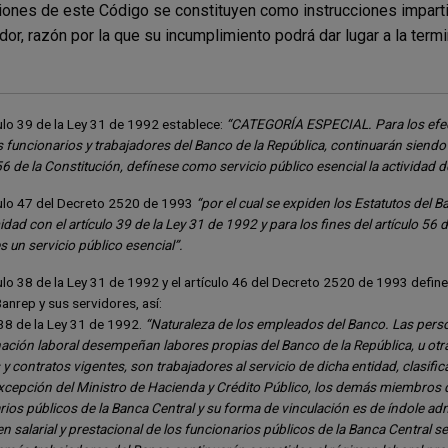
iones de este Código se constituyen como instrucciones imparti
or, razón por la que su incumplimiento podrá dar lugar a la termi
ulo 39 de la Ley 31 de 1992 establece:
“CATEGORÍA ESPECIAL. Para los efect
s funcionarios y trabajadores del Banco de la República, continuarán siendo
56 de la Constitución, defínese como servicio público esencial la actividad 
culo 47 del Decreto 2520 de 1993
“por el cual se expiden los Estatutos del B
ad con el artículo 39 de la Ley 31 de 1992 y para los fines del artículo 56 de
s un servicio público esencial”.
ulo 38 de la Ley 31 de 1992 y el artículo 46 del Decreto 2520 de 1993 definen
Banrep y sus servidores, así:
 38 de la Ley 31 de 1992.
“Naturaleza de los empleados del Banco. Las pers
ación laboral desempeñan labores propias del Banco de la República, u otras
y contratos vigentes, son trabajadores al servicio de dicha entidad, clasif
xcepción del Ministro de Hacienda y Crédito Público, los demás miembros de 
ios públicos de la Banca Central y su forma de vinculación es de índole adm
n salarial y prestacional de los funcionarios públicos de la Banca Central se