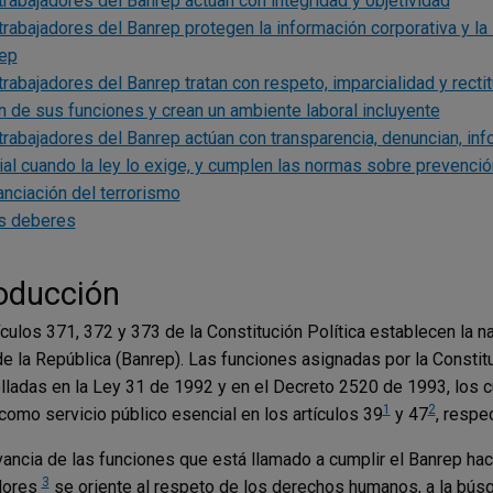
trabajadores del Banrep actúan con integridad y objetividad
trabajadores del Banrep protegen la información corporativa y la
ep
trabajadores del Banrep tratan con respeto, imparcialidad y recti
n de sus funciones y crean un ambiente laboral incluyente
trabajadores del Banrep actúan con transparencia, denuncian, in
cial cuando la ley lo exige, y cumplen las normas sobre prevenció
nanciación del terrorismo
s deberes
roducción
ículos 371, 372 y 373 de la Constitución Política establecen la na
e la República (Banrep). Las funciones asignadas por la Constitu
lladas en la Ley 31 de 1992 y en el Decreto 2520 de 1993, los c
1
2
 como servicio público esencial en los artículos 39
y 47
, respe
vancia de las funciones que está llamado a cumplir el Banrep h
3
dores
se oriente al respeto de los derechos humanos, a la búsq