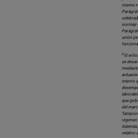
mismo ré
Parágraf
celebrad
normas v
Parágraf
unión pe
funciona
4
El artíc
se desarr
mediante
actuacio
interno 
desempeñ
laborales
que gobi
del marc
Tampoco, 
régimen 
Además, 
relativo 