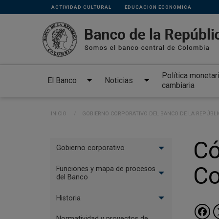
Links
Pasar al contenido principal
ACTIVIDAD CULTURAL
EDUCACIÓN ECONÓMICA
secundarios
Política monetar
El Banco
Noticias
cambiaria
Ruta de navegación
INICIO
GOBIERNO CORPORATIVO DEL BANCO DE LA REPÚBLI
Menu
Có
Gobierno corporativo
El
C
Banco
Funciones y mapa de procesos
del Banco
Historia
Normatividad y proyectos de