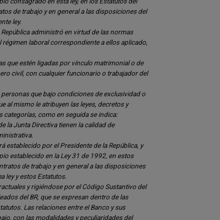
o consagrado en esta ley, en los Estatutos del
tos de trabajo y en general a las disposiciones del
nte ley.
 República administró en virtud de las normas
 régimen laboral correspondiente a ellos aplicado,
s que estén ligadas por vínculo matrimonial o de
 civil, con cualquier funcionario o trabajador del
 personas que bajo condiciones de exclusividad o
 al mismo le atribuyen las leyes, decretos y
os categorías, como en seguida se indica:
la Junta Directiva tienen la calidad de
inistrativa.
rá establecido por el Presidente de la República, y
io establecido en la Ley 31 de 1992, en estos
ntratos de trabajo y en general a las disposiciones
 ley y estos Estatutos.
actuales y rigiéndose por el Código Sustantivo del
eados del BR, que se expresan dentro de las
atutos. Las relaciones entre el Banco y sus
jo, con las modalidades y peculiaridades del