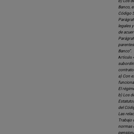
b) Los d
Banco, en
Código S
Parágraf
legales 
de acuer
Parágraf
parentes
Banco”.
Artículo
subordin
contratos
a) Con e
funcionar
El régime
b) Los d
Estatutos
del Códi
Las rela
Trabajo 
normas q
pensiona