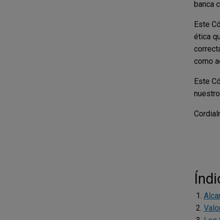
banca c
Este Có
ética q
correct
como a
Este Có
nuestro
Cordial
Índi
Alca
Valo