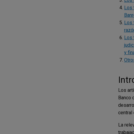
Los 
Los 
Banr
Los 
razó
Los 
judi
y fi
Otro
Int
Los art
Banco d
desarro
central
La rele
trabaja