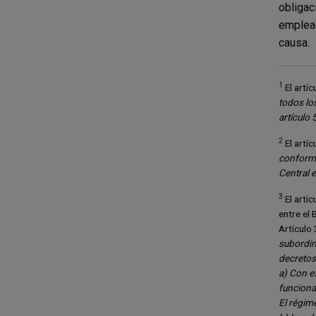
obligac
emplead
causa.
1
El artíc
todos lo
artículo 
2
El artí
conformid
Central e
3
El artíc
entre el 
Artículo
subordin
decretos 
a) Con e
funcionar
El régime