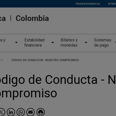
TRANSPARENCIA
ATEN
ia y
Estabilidad
Billetes y
Sistemas
financiera
monedas
de pago
CA
CURRENT:
CÓDIGO DE CONDUCTA - NUESTRO COMPROMISO
digo de Conducta - N
ompromiso
Facebook
Twitter
LinkedIn
WhatsApp
Email