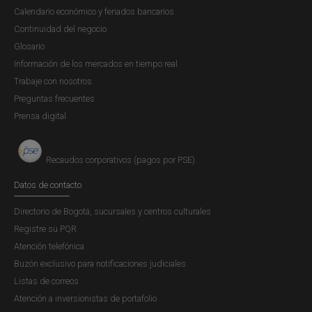
Calendario económico y feriados bancarios
Apoyo en el cumplimiento de operaciones
Continuidad del negocio
registradas en el DCV.
Glosario
Información sobre normatividad y características
Información de los mercados en tiempo real
financieras de los títulos valores administrados por
Trabaje con nosotros
el Banco de la República.
Preguntas frecuentes
Trámites de vinculación al DCV.
Prensa digital
Orientación en la asignación de perfiles del DCV.
Teléfono directo:
+57 (601) 343-0444
Recaudos corporativos (pagos por PSE)
Conmutador:
+57 (601) 343-1111, extensión 0444
Datos de contacto
Horario:
lunes a viernes de 8:15
a. m.
a 8:00
p. m.
o
Directorio de Bogotá, sucursales y centros culturales
hasta el cierre de operaciones
Registre su PQR
Atención telefónica
Correo:
ServicioalClienteDFV@banrep.gov.co
Buzón exclusivo para notificaciones judiciales
Listas de correos
Atención a inversionistas de portafolio