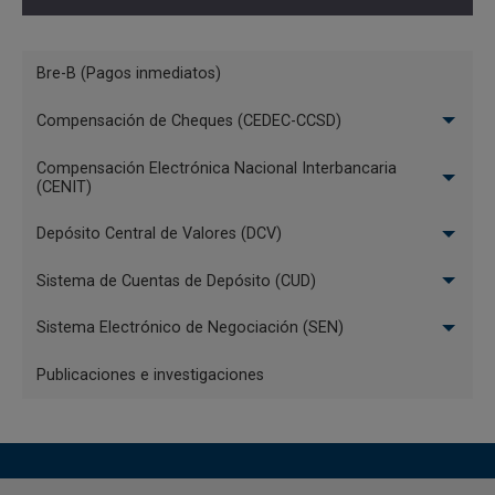
Cambio fecha repo
Redención anticipada
depositantes
DRNCE
Interbancarios
Menú
Bre-B (Pagos inmediatos)
Contratos
Sistemas
Repo Banrep
Compensación de Cheques (CEDEC-CCSD)
de
Delegación Repos
Acciones corporativas
Pago
Banrep
Desinversión anticipada
Compensación Electrónica Nacional Interbancaria
Encadenamiento
Garantías IMF
(CENIT)
Sustitución colaterales
Prendas depositantes
Repo expansión
Prendas depositantes -
Depósito Central de Valores (DCV)
Cambio fecha Repo
cambio fecha
expansión
Prendas depositantes -
sustitución de
Sistema de Cuentas de Depósito (CUD)
colaterales
Sistema Electrónico de Negociación (SEN)
Módulo 5
Publicaciones e investigaciones
Riesgo de mercado
Monitoreo
TTV sistema de
negociación
TTV MHCP