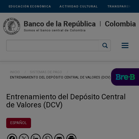
Links
Pasar al contenido principal
EDUCACIÓN ECONÓMICA
ACTIVIDAD CULTURAL
TRANSPARENCIA
secundarios
Ruta de navegación
INICIO
SISTEMAS DE PAGO
CURRENT:
ENTRENAMIENTO DEL DEPÓSITO CENTRAL DE VALORES (DCV)
Entrenamiento del Depósito Central
de Valores (DCV)
ESPAÑOL
Facebook
Twitter
LinkedIn
WhatsApp
Email