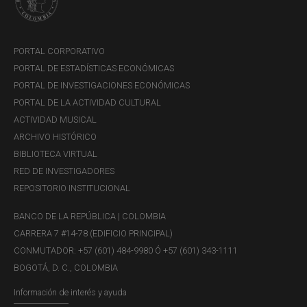
PORTAL CORPORATIVO
PORTAL DE ESTADÍSTICAS ECONÓMICAS
PORTAL DE INVESTIGACIONES ECONÓMICAS
PORTAL DE LA ACTIVIDAD CULTURAL
ACTIVIDAD MUSICAL
ARCHIVO HISTÓRICO
BIBLIOTECA VIRTUAL
RED DE INVESTIGADORES
REPOSITORIO INSTITUCIONAL
BANCO DE LA REPÚBLICA | COLOMBIA
Inquietudes sobre servicios:
CARRERA 7 #14-78 (EDIFICIO PRINCIPAL)
CONMUTADOR: +57 (601) 484-9980 Ó +57 (601) 343-1111
Estado y trámite de las solicitudes de información
BOGOTÁ, D. C., COLOMBIA
en el DCV.
Capacitación en el manejo operativo del sistema
Información de interés y ayuda
DCV.