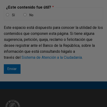
¿Este contenido fue útil?
Sí
No
Portal del inversionista:
Este espacio está dispuesto para conocer la utilidad de los
Cuenta.
Emisores.
contenidos que componen esta página. Si tiene alguna
Registro Cliente.
sugerencia, petición, queja, reclamo o felicitación que
Vinculación.
Administradores
desee registrar ante el Banco de la República, sobre la
información que está consultando hágalo a
través del
Sistema de Atención a la Ciudadanía
.
Canales de atención y soporte