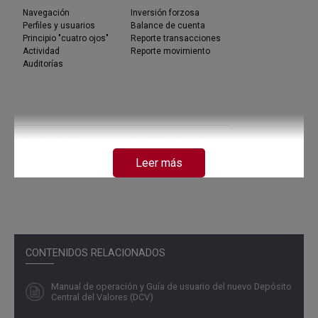
Navegación
Inversión forzosa
Perfiles y usuarios
Balance de cuenta
Principio "cuatro ojos"
Reporte transacciones
Actividad
Reporte movimiento
Auditorías
Cuentas de dinero
Inversión convenida
Configuración custodios
Inversión subasta TES
Leer más
Delegación de
inversiones
Reinversión
Expedición TIDIS y CERT
Pago de impuestos
Módulo 3
Módulo 4
CONTENIDOS RELACIONADOS
Transferencias
Repo overnight comp.
Manual de operación y Guía de usuario del nuevo Depósito
Compraventas
Repo intradía
Central del Valores (DCV)
Simultáneas
Depósitos remunerados
Repos depositantes
Delegación DRNCE