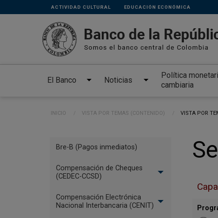
Links
Pasar al contenido principal
ACTIVIDAD CULTURAL
EDUCACIÓN ECONÓMICA
secundarios
Política monetar
El Banco
Noticias
cambiaria
Ruta de navegación
INICIO
VISTA POR TEMAS (CONTENIDO)
CURRENT:
VISTA POR TE
Menú
Se
Bre-B (Pagos inmediatos)
Sistemas
de
Compensación de Cheques
(CEDEC-CCSD)
Pago
Capa
Compensación Electrónica
Nacional Interbancaria (CENIT)
Progr