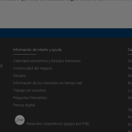
Información de interés y ayuda
Da
Calendario económico y feriados bancarios
Di
AS
Continuidad del negocio
Re
Glosario
At
Información de los mercados en tiempo real
Bu
Trabaje con nosotros
Li
Preguntas frecuentes
At
Prensa digital
Té
Po
Recaudos corporativos (pagos por PSE)
Po
Po