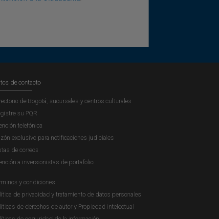
tos de contacto
rectorio de Bogotá, sucursales y centros culturales
gistre su PQR
ención telefónica
zón exclusivo para notificaciones judiciales
stas de correos
ención a inversionistas de portafolio
rminos y condiciones
lítica de privacidad y tratamiento de datos personales
líticas de derechos de autor y Propiedad intelectual
líticas de seguridad de la información