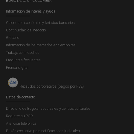
BOGOTÁ, D. C., COLOMBIA
Código:
59
Información de interés y ayuda
Cuenta nacional (Bogotá, Medellín, Cali, Barranquilla,
Bucaramanga, Manizales, Cartagena y Pereira)
Calendario económico y feriados bancarios
Continuidad del negocio
Banco Pichincha S. A.
Glosario
Código:
60
Información de los mercados en tiempo real
Cuenta nacional (Bogotá, Medellín, Cali, Barranquilla,
Trabaje con nosotros
Bucaramanga, Manizales, Cartagena y Pereira)
Preguntas frecuentes
Bancoomeva
Prensa digital
Código:
61
Cuenta nacional (Bogotá, Medellín, Cali, Barranquilla,
Recaudos corporativos (pagos por PSE)
Bucaramanga, Manizales, Cartagena y Pereira)
Datos de contacto
Banco Falabella S. A.
Directorio de Bogotá, sucursales y centros culturales
Código:
62
Registre su PQR
Cuenta nacional (Bogotá, Medellín, Cali, Barranquilla,
Atención telefónica
Bucaramanga, Manizales, Cartagena y Pereira)
Buzón exclusivo para notificaciones judiciales