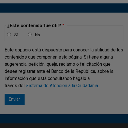
Código:
19
Cuenta nacional (Bogotá, Medellín, Cali, Barranquilla,
Bucaramanga, Manizales, Cartagena y Pereira)
¿Este contenido fue útil?
Banco de Occidente
Sí
No
Código:
23
Cuenta nacional (Bogotá, Medellín, Cali, Barranquilla,
Este espacio está dispuesto para conocer la utilidad de los
Bucaramanga, Manizales, Cartagena y Pereira)
contenidos que componen esta página. Si tiene alguna
Banco Caja Social
sugerencia, petición, queja, reclamo o felicitación que
Código:
32
desee registrar ante el Banco de la República, sobre la
Cuenta nacional (Bogotá, Medellín, Cali, Barranquilla,
información que está consultando hágalo a
Bucaramanga, Manizales, Cartagena y Pereira)
través del
Sistema de Atención a la Ciudadanía
.
Banco Agrario
Código:
40
Cuenta nacional (Bogotá, Medellín, Cali, Barranquilla,
Bucaramanga, Manizales, Cartagena y Pereira)