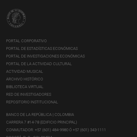
Banco Davivienda S.A.
Código:
51
Cuenta nacional (Bogotá, Medellín, Cali, Barranquilla,
Bucaramanga, Manizales, Cartagena y Pereira)
Banco AV Villas
PORTAL CORPORATIVO
Código:
52
PORTAL DE ESTADÍSTICAS ECONÓMICAS
Cuenta nacional (Bogotá, Medellín, Cali, Barranquilla,
PORTAL DE INVESTIGACIONES ECONÓMICAS
Bucaramanga, Manizales, Cartagena y Pereira)
PORTAL DE LA ACTIVIDAD CULTURAL
ACTIVIDAD MUSICAL
Banco W S. A.
ARCHIVO HISTÓRICO
Código:
53
BIBLIOTECA VIRTUAL
Cuenta nacional (Bogotá, Medellín, Cali, Barranquilla,
RED DE INVESTIGADORES
Bucaramanga, Manizales, Cartagena y Pereira)
REPOSITORIO INSTITUCIONAL
Banco Credifinanciera S. A.
BANCO DE LA REPÚBLICA | COLOMBIA
Código:
58
CARRERA 7 #14-78 (EDIFICIO PRINCIPAL)
Cuenta nacional (Bogotá)
CONMUTADOR: +57 (601) 484-9980 Ó +57 (601) 343-1111
Bancamía