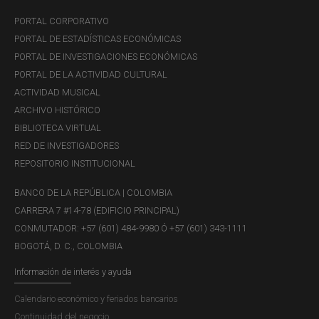
CONTROL
PORTAL CORPORATIVO
¿El componente está presente y funcionando?: Sí
PORTAL DE ESTADÍSTICAS ECONÓMICAS
Nivel de Cumplimiento componente:
100%
PORTAL DE INVESTIGACIONES ECONÓMICAS
Estado actual: Explicación de las debilidades y/o
PORTAL DE LA ACTIVIDAD CULTURAL
Fortalezas:
ACTIVIDAD MUSICAL
Fortalezas:
El Banco de la República mantiene su
ARCHIVO HISTÓRICO
compromiso con la integridad y promueve el
BIBLIOTECA VIRTUAL
comportamiento ético de sus colaboradores a
RED DE INVESTIGADORES
través de la divulgación y seguimiento periódico al
REPOSITORIO INSTITUCIONAL
cumplimiento del Código de Conducta; se han
BANCO DE LA REPÚBLICA | COLOMBIA
diseñado, implementado y divulgado
CARRERA 7 #14-78 (EDIFICIO PRINCIPAL)
procedimientos para la administración de posibles
CONMUTADOR: +57 (601) 484-9980 Ó +57 (601) 343-1111
conflictos de interés. El Banco cuenta con
BOGOTÁ, D. C., COLOMBIA
procedimientos para que sus proveedores declaren
la inexistencia de inhabilidades e
Información de interés y ayuda
incompatibilidades en los procesos de contratación.
Calendario económico y feriados bancarios
Así mismo, se ha diseñado e implementado la
Continuidad del negocio
estrategia antifraude que incorpora una declaración