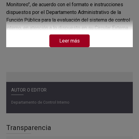
Monitoreo", de acuerdo con el formato e instrucciones
dispuestos por el Departamento Administrativo de la
Función Pública para la evaluación del sistema de control
interno, en atención a lo dispuesto en su Circular Externa
100-006 del 2019 y el Artículo 156 del Decreto Ley 2106
Leer más
de 2019, se evidenció que los mencionados
componentes del modelo existen, se encuentran
operando juntos y de manera integrada.
Así mismo, se observó que estos componentes operan
transversalmente en el Banco de la República, y que en
conjunto con el modelo de tres líneas implementado por
AUTOR O EDITOR
el Banco permiten el control a los riesgos a los que este
se encuentra expuesto para el logro de sus objetivos.
Departamento de Control Interno
¿Es efectivo el sistema de control interno para los
objetivos evaluados? (Si / en proceso / No) (Justifique
Transparencia
su respuesta):