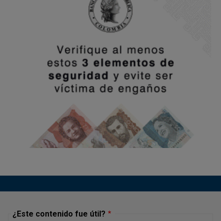
Sí.
El marco de gobierno, la arquitectura de control y
administración de riesgos del Banco de la República se
soportan en el Modelo de Tres Líneas, en el cual tiene
participación i) una línea estratégica conformada por la
Junta Directiva, el Consejo de Administración, el Comité
de Auditoría, el Comité de Riesgos, el Comité Institucional
de Coordinación de Control Interno y la Alta Gerencia, ii) la
primera línea conformada por todas las unidades de
negocio y líderes de proceso; su rol principal es la toma
de riesgos y el autocontrol, siendo los responsables
principales de la mitigación de los riesgos y de la
efectividad de los controles operativos; iii) la segunda
línea conformada por la Subgerencia de Riesgos y el
Departamento Jurídico, siendo su rol principal la
administración y mejoramiento del sistema integral de
riesgos del Banco, y monitorear la gestión de riesgos de
manera independiente a la primera línea y, iv) la tercera
¿Este contenido fue útil?