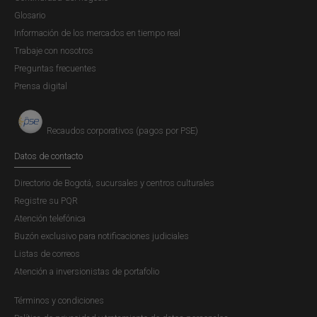
Glosario
sobre "cero tolerancia" ante actos ilícitos. El Banco
Información de los mercados en tiempo real
formuló en concordancia con dicha estrategia, el
Trabaje con nosotros
Plan Anticorrupción y de Atención al Ciudadano
Preguntas frecuentes
(PAAC) y como se menciona en el componente de
Prensa digital
evaluación de riesgos, este contiene las actividades
de monitoreo y revisión de la gestión de riesgos de
corrupción, que para 2023 tuvo como objetivo
Recaudos corporativos (pagos por PSE)
potenciar la cultura de prevención, detección y
Datos de contacto
respuesta ante actos ilícitos, promover acciones
para la lucha contra la corrupción y mejorar la
Directorio de Bogotá, sucursales y centros culturales
interacción entre el Banco y la ciudadanía, a través
Registre su PQR
del mejoramiento de los mecanismos de atención,
Atención telefónica
transparencia, y rendición de informes.
Buzón exclusivo para notificaciones judiciales
Adicionalmente, el Banco diseñó e implementó el
Listas de correos
Sistema Informático de Atención al Ciudadano
Atención a inversionistas de portafolio
(SIAC), como herramienta tecnológica, para la
gestión de peticiones, quejas, reclamos,
Términos y condiciones