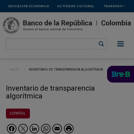
Links
Pasar al contenido principal
EDUCACIÓN ECONÓMICA
ACTIVIDAD CULTURAL
TRANSPARENCIA
secundarios
Ruta de navegación
INICIO
CURRENT:
INVENTARIO DE TRANSPARENCIA ALGORÍTMICA
Inventario de transparencia
algorítmica
ESPAÑOL
Facebook
Twitter
LinkedIn
WhatsApp
Email