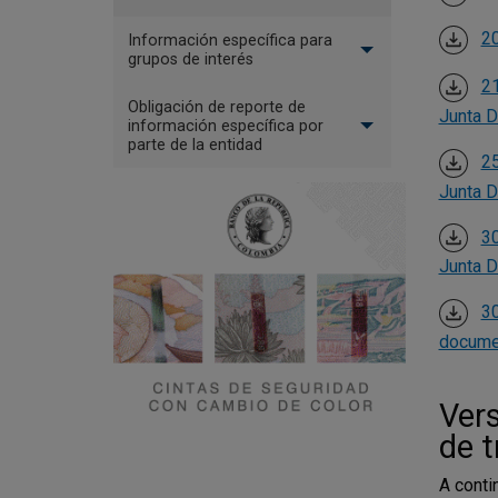
20
Información específica para
grupos de interés
21
Obligación de reporte de
Junta Di
información específica por
parte de la entidad
25
Junta Di
30
Junta Di
30
documen
Vers
de t
A conti