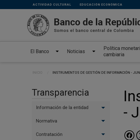
Links
Pasar al contenido principal
ACTIVIDAD CULTURAL
EDUCACIÓN ECONÓMICA
secundarios
Política monetar
El Banco
Noticias
cambiaria
Ruta de navegación
INICIO
CURRENT:
INSTRUMENTOS DE GESTIÓN DE INFORMACIÓN - JUN
Transparencia
In
- 
Información de la entidad
Normativa
Contratación