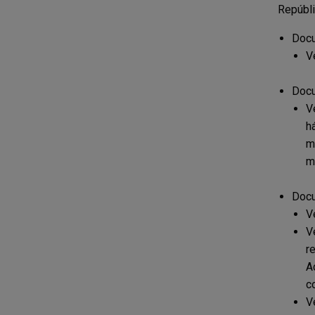
Repúbli
Docu
V
Docu
V
h
ma
m
Docu
V
V
r
A
c
V