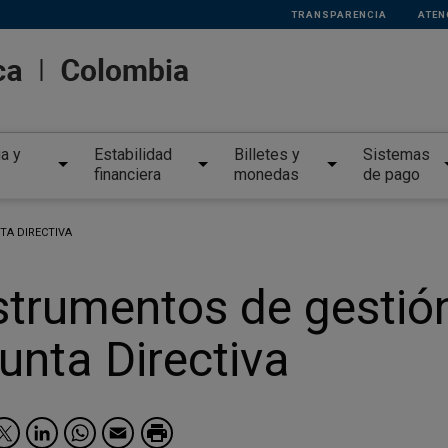
TRANSPARENCIA
ATEN
ia y
Estabilidad
Billetes y
Sistemas
financiera
monedas
de pago
TA DIRECTIVA
strumentos de gestió
Junta Directiva
Facebook
Twitter
LinkedIn
WhatsApp
Email