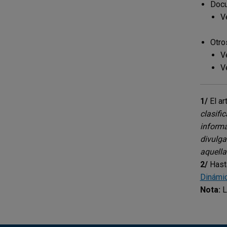
Docu
V
Otro
V
V
1/
El ar
clasifi
informa
divulga
aquella
2/
Hast
Dinámic
Nota:
L