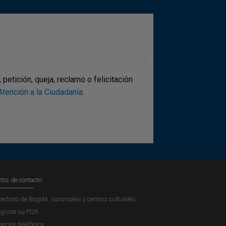
etición, queja, reclamo o felicitación
tención a la Ciudadanía
.
tos de contacto
rectorio de Bogotá, sucursales y centros culturales
gistre su PQR
ención telefónica