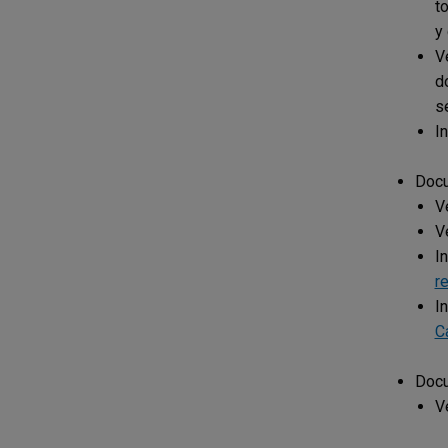
t
y
V
d
s
I
Docu
V
V
I
r
I
C
Docu
V