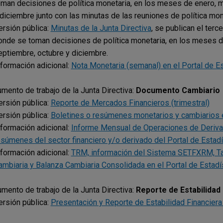
oman decisiones de política monetaria, en los meses de enero, marz
 diciembre junto con las minutas de las reuniones de política mone
ersión pública:
Minutas de la Junta Directiva
, se publican el terc
onde se toman decisiones de política monetaria, en los meses de en
eptiembre, octubre y diciembre.
nformación adicional:
Nota Monetaria (semanal) en el Portal de 
mento de trabajo de la Junta Directiva:
Documento Cambiario
ersión pública:
Reporte de Mercados Financieros (trimestral)
ersión pública:
Boletines o resúmenes monetarios y cambiarios e
nformación adicional:
Informe Mensual de Operaciones de Derivad
esúmenes del sector financiero y/o derivado del Portal de Estad
nformación adicional:
TRM, información del Sistema SETFXRM, Tas
ambiaria y Balanza Cambiaria Consolidada en el Portal de Estad
mento de trabajo de la Junta Directiva:
Reporte de Estabilidad
ersión pública:
Presentación y Reporte de Estabilidad Financiera