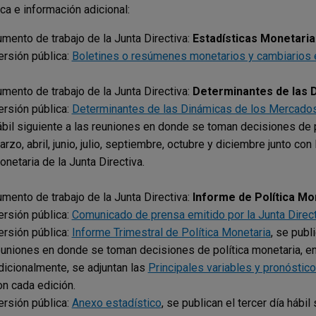
ca e información adicional:
mento de trabajo de la Junta Directiva:
Estadísticas Monetaria
ersión pública:
Boletines o resúmenes monetarios y cambiarios e
mento de trabajo de la Junta Directiva:
Determinantes de las 
ersión pública:
Determinantes de las Dinámicas de los Mercados
ábil siguiente a las reuniones en donde se toman decisiones de 
rzo, abril, junio, julio, septiembre, octubre y diciembre junto co
onetaria de la Junta Directiva.
mento de trabajo de la Junta Directiva:
Informe de Política Mo
ersión pública:
Comunicado de prensa emitido por la Junta Direct
ersión pública:
Informe Trimestral de Política Monetaria
, se publ
euniones en donde se toman decisiones de política monetaria, en l
dicionalmente, se adjuntan las
Principales variables y pronósti
on cada edición.
ersión pública:
Anexo estadístico
, se publican el tercer día hábi