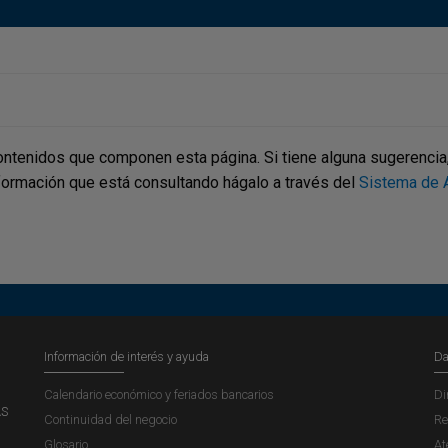
ontenidos que componen esta página. Si tiene alguna sugerencia, p
nformación que está consultando hágalo a través del
Sistema de A
Información de interés y ayuda
Da
Calendario económico y feriados bancarios
Di
AS
Continuidad del negocio
Re
Glosario
At