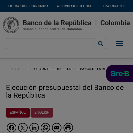
Links
Pasar al contenido principal
EDUCACIÓN ECONÓMICA
ACTIVIDAD CULTURAL
TRANSPARENCIA
secundarios
Ruta de navegación
INICIO
CURRENT:
EJECUCIÓN PRESUPUESTAL DEL BANCO DE LA REPÚBLICA
Ejecución presupuestal del Banco de
la República
ESPAÑOL
ENGLISH
Facebook
Twitter
LinkedIn
WhatsApp
Email