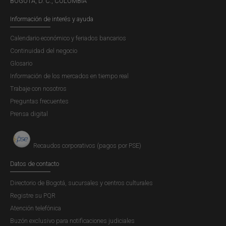
BOGOTÁ, D. C., COLOMBIA
Fortalezas:
Información de interés y ayuda
Fortalezas:
El Banco de la República mantiene su
compromiso con la integridad y promueve el
Calendario económico y feriados bancarios
comportamiento ético de sus colaboradores a
Continuidad del negocio
través de la divulgación y seguimiento periódico al
Glosario
cumplimiento del Código de Conducta; Se han
Información de los mercados en tiempo real
diseñado, implementado y divulgado
Trabaje con nosotros
procedimientos para la administración de posibles
Preguntas frecuentes
conflictos de interés. El Banco cuenta con
Prensa digital
procedimientos para que sus proveedores declaren
la inexistencia de inhabilidades e
Recaudos corporativos (pagos por PSE)
incompatibilidades en los procesos de contratación.
Así mismo se ha diseñado e implementado la
Datos de contacto
estrategia antifraude que incorpora una declaración
Directorio de Bogotá, sucursales y centros culturales
sobre "cero tolerancia" ante actos ilícitos. El Banco
Registre su PQR
formuló también en concordancia con dicha
Atención telefónica
estrategia para el 2025 el Programa de
Buzón exclusivo para notificaciones judiciales
Transparencia y Ética Pública-PTEP, con el objetivo