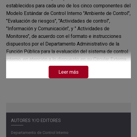
establecidos para cada uno de los cinco componentes del
Modelo Estándar de Control Interno "Ambiente de Control",
"Evaluación de riesgos", "Actividades de control",
"Información y Comunicación", y " Actividades de
Monitoreo", de acuerdo con el formato e instrucciones
dispuestos por el Departamento Administrativo de la
Función Pública para la evaluación del sistema de control
interno, en atención a lo dispuesto en su Circular Externa
100-006 del 2019 y el Artículo 156 del Decreto Ley 2106
Leer más
de 2019, se evidenció que los mencionados
componentes del modelo existen, se encuentran
operando juntos y de manera integrada.
Así mismo, se observó que estos componentes operan
transversalmente en el Banco de la República, y que en
conjunto con el modelo de tres líneas implementado por
AUTORES Y/O EDITORES
el Banco permiten el control a los riesgos a los que este
Departamento de Control Interno
se encuentra expuesto para el logro de sus objetivos.