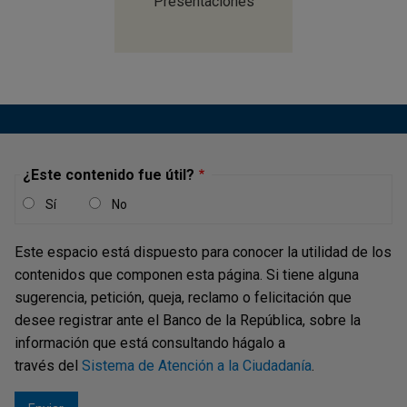
Presentaciones
Las instituciones financieras no bancarias siguen
ganando importancia en el sistema financiero
colombiano y mantienen una alta interconexión con los
establecimientos de crédito. Además, los fondos de
¿Este contenido fue útil?
inversión colectiva alcanzaron máximos históricos en
Sí
No
activos y aumentaron sus niveles de liquidez.
Este espacio está dispuesto para conocer la utilidad de los
contenidos que componen esta página. Si tiene alguna
sugerencia, petición, queja, reclamo o felicitación que
desee registrar ante el Banco de la República, sobre la
información que está consultando hágalo a
través del
Sistema de Atención a la Ciudadanía
.