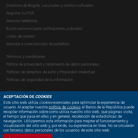
exposición de las entidades financieras a cambios en
Directorio de Bogotá, sucursales y centros culturales
las condiciones de mercado, especialmente en un
Registre su PQR
contexto de presiones fiscales. Sin embargo, sus
Atención telefónica
estrategias de mitigación ayudan a que las posibles
Buzón exclusivo para notificaciones judiciales
pérdidas se mantengan bajas y acotadas.
Listas de correos
Atención a inversionistas de portafolio
Términos y condiciones
Política de privacidad y tratamiento de datos personales
Políticas de derechos de autor y Propiedad intelectual
Políticas de seguridad de la información
Mapa del sitio
ACEPTACIÓN DE
COOKIES
Este sitio web utiliza
cookies
esenciales para optimizar la experiencia de
usuario. Al aceptar nuestra
política de
cookies
, el Banco de la República puede
Los ejercicios de estrés confirman que los
recopilar información sobre como utiliza nuestro sitio web, qué páginas visita,
NUESTRAS REDES SOCIALES:
el tiempo que pasa en ellas y en general, recolección de estadísticas de
establecimientos de crédito tienen suficiente
navegación. Utilizaremos esta información para mejorar el funcionamiento y
visualización del sitio web y, por ende, su experiencia en línea. No se circularán
capacidad patrimonial para absorber pérdidas
con terceros datos personales de los usuarios de este sitio web.
potenciales, incluso en un escenario hipotético adverso