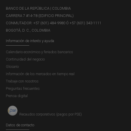
BANCO DE LA REPÚBLICA | COLOMBIA
El crédito a empresas muestra señales de
CARRERA 7 #14-78 (EDIFICIO PRINCIPAL)
recuperación. Sin embargo, el endeudamiento
CONMUTADOR: +57 (601) 484-9980 Ó +57 (601) 343-1111
empresarial sigue creciendo menos que la economía,
BOGOTÁ, D. C., COLOMBIA
en un entorno de alta incertidumbre y baja inversión. La
morosidad de estos créditos disminuyó, aunque con
Información de interés y ayuda
diferencias importantes entre sectores.
Calendario económico y feriados bancarios
Continuidad del negocio
Glosario
Información de los mercados en tiempo real
Trabaje con nosotros
Preguntas frecuentes
Prensa digital
Recaudos corporativos (pagos por PSE)
Datos de contacto
El aumento en las tenencias de deuda pública eleva la