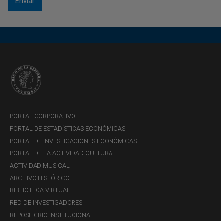
Los hogares han seguido aumentando su
endeudamiento, especialmente con entidades no
vigiladas por la SFC, y esto ha elevado su carga
financiera desde enero de 2025. En este contexto, es
clave seguir monitoreando el crecimiento y la calidad
de la cartera tanto de las entidades vigiladas como de
las no vigiladas.
PORTAL CORPORATIVO
PORTAL DE ESTADÍSTICAS ECONÓMICAS
PORTAL DE INVESTIGACIONES ECONÓMICAS
PORTAL DE LA ACTIVIDAD CULTURAL
ACTIVIDAD MUSICAL
ARCHIVO HISTÓRICO
BIBLIOTECA VIRTUAL
RED DE INVESTIGADORES
REPOSITORIO INSTITUCIONAL