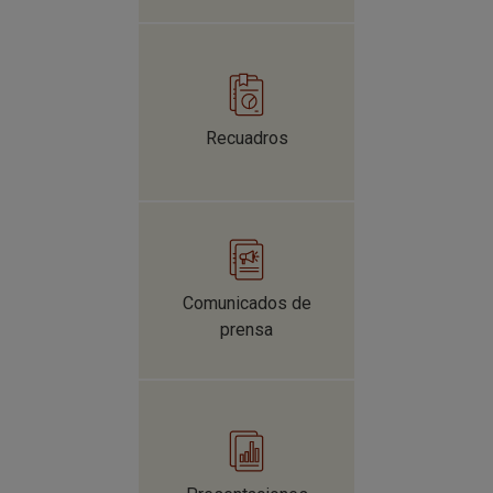
Un aumento de las tasas de interés en distintos plazos
Recuadros
reduciría los ingresos financieros de los
establecimientos de crédito, aunque seguirían
mostrando niveles adecuados de solvencia. Los más
expuestos son aquellos que otorgan créditos de
consumo a tasa fija y largo plazo, y se financian con
recursos de corto plazo, cuyos costos suben más
Comunicados de
rápido cuando aumentan las tasas.
prensa