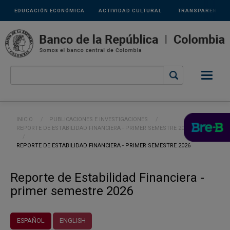
Links
Pasar al contenido principal
EDUCACIÓN ECONÓMICA
ACTIVIDAD CULTURAL
TRANSPARENCIA
secundarios
Ruta de navegación
INICIO
PUBLICACIONES E INVESTIGACIONES
REPORTE DE ESTABILIDAD FINANCIERA - PRIMER SEMESTRE 2026
CURRENT:
REPORTE DE ESTABILIDAD FINANCIERA - PRIMER SEMESTRE 2026
Reporte de Estabilidad Financiera -
primer semestre 2026
ESPAÑOL
ENGLISH