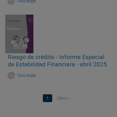
Descargar
Riesgo de crédito - Informe Especial
de Estabilidad Financiera - abril 2025
Descargar
Paginación
Página actual
1
Última página
Último »