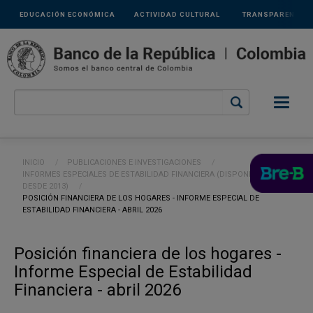
Links
Pasar al contenido principal
EDUCACIÓN ECONÓMICA
ACTIVIDAD CULTURAL
TRANSPARENCIA
secundarios
Ruta de navegación
INICIO
PUBLICACIONES E INVESTIGACIONES
INFORMES ESPECIALES DE ESTABILIDAD FINANCIERA (DISPONIBLES
DESDE 2013)
CURRENT:
POSICIÓN FINANCIERA DE LOS HOGARES - INFORME ESPECIAL DE
ESTABILIDAD FINANCIERA - ABRIL 2026
Posición financiera de los hogares -
Informe Especial de Estabilidad
Financiera - abril 2026