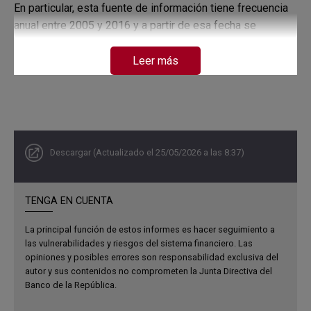
En particular, esta fuente de información tiene frecuencia
anual entre 2005 y 2016 y a partir de esa fecha se
presenta de manera trimestral.
Leer más
Descargar (Actualizado el 25/05/2026 a las 8:37)
TENGA EN CUENTA
La principal función de estos informes es hacer seguimiento a
las vulnerabilidades y riesgos del sistema financiero. Las
opiniones y posibles errores son responsabilidad exclusiva del
autor y sus contenidos no comprometen la Junta Directiva del
Banco de la República.