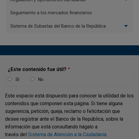
En el
Asunto 13 del Manual de Cambios Internacionales
Seguimiento a los mercados financieros
se presenta la normatividad que se aplica a estas
operaciones por parte del Banco de la República, se
Sistema de Subastas del Banco de la República
indican las operaciones admisibles, los instrumentos de
pago aceptados, los requisitos que deben cumplir las
instituciones autorizadas colombianas y demás
generalidades relacionadas con este mecanismo.
El texto del Convenio de la ALADI puede ser consultado
¿Este contenido fue útil?
en el sitio Web de la Secretaria General de la ALADI. Para
Sí
No
mayor información puede consultar la sección
"Información relacionada" en esta misma página.
Este espacio está dispuesto para conocer la utilidad de los
contenidos que componen esta página. Si tiene alguna
Instituciones autorizadas para operar a
sugerencia, petición, queja, reclamo o felicitación que
desee registrar ante el Banco de la República, sobre la
través del convenio de pagos y créditos
información que está consultando hágalo a
recíprocos de ALADI
través del
Sistema de Atención a la Ciudadanía
.