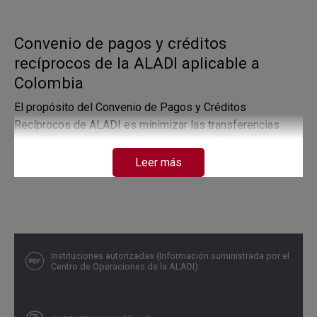
Convenio de pagos y créditos
recíprocos de la ALADI aplicable a
Colombia
El propósito del Convenio de Pagos y Créditos
Recíprocos de ALADI es minimizar las transferencias
efectivas de divisas entre instituciones financieras de los
países participantes y apoyar el intercambio comercial
Leer más
entre los países de los bancos centrales que los
suscriben. En virtud de los mismos, los respectivos
bancos centrales participantes han creado un sistema de
compensación multilateral de los saldos acreedores y
deudores (incluyendo los intereses causados) a través de
Instituciones autorizadas (Información suministrada por el
cuentas en las que se registran las operaciones
Centro de Operaciones de la ALADI)
autorizadas que se efectúen entre los residentes en los
diferentes países miembros. El límite del saldo deudor