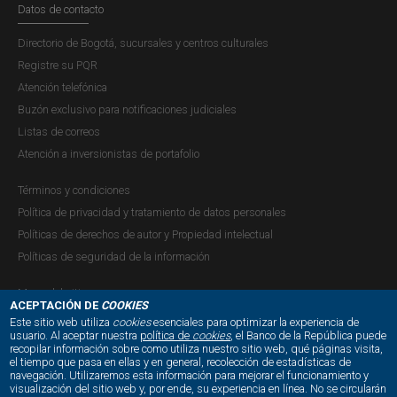
Datos de contacto
Directorio de Bogotá, sucursales y centros culturales
Registre su PQR
Atención telefónica
Buzón exclusivo para notificaciones judiciales
Listas de correos
Atención a inversionistas de portafolio
Términos y condiciones
Política de privacidad y tratamiento de datos personales
Políticas de derechos de autor y Propiedad intelectual
Políticas de seguridad de la información
Mapa del sitio
ACEPTACIÓN DE
COOKIES
Este sitio web utiliza
cookies
esenciales para optimizar la experiencia de
usuario. Al aceptar nuestra
política de
cookies
, el Banco de la República puede
recopilar información sobre como utiliza nuestro sitio web, qué páginas visita,
NUESTRAS REDES SOCIALES:
el tiempo que pasa en ellas y en general, recolección de estadísticas de
navegación. Utilizaremos esta información para mejorar el funcionamiento y
visualización del sitio web y, por ende, su experiencia en línea. No se circularán