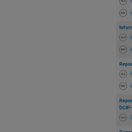
F
I
Infor
I
I
Repor
R
I
Repor
DCIP-