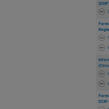
(DSIF
Forma
Regla
F
I
Infor
(Circ
I
I
Forma
DCIP-