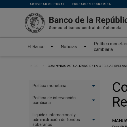
Links
Pasar al contenido principal
ACTIVIDAD CULTURAL
EDUCACIÓN ECONÓMICA
secundarios
Política monetar
El Banco
Noticias
cambiaria
Ruta de navegación
INICIO
CURRENT:
COMPENDIO ACTUALIZADO DE LA CIRCULAR REGLAMEN
Menu
Co
Política monetaria
Politica
Re
monetaria
Política de intervención
cambiaria
Liquidez internacional y
administración de fondos
MANUAL
soberanos