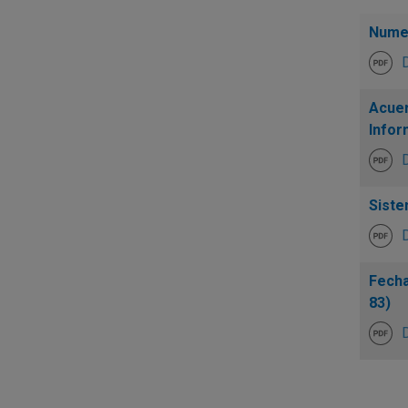
Numer
Acuer
Infor
Siste
Fecha
83)