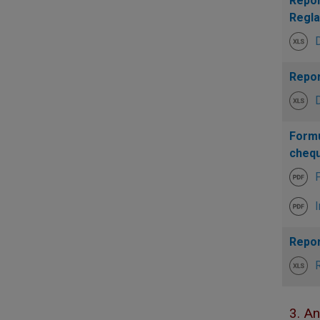
Repor
Regla
Repor
Formu
chequ
F
I
Repor
R
3. A