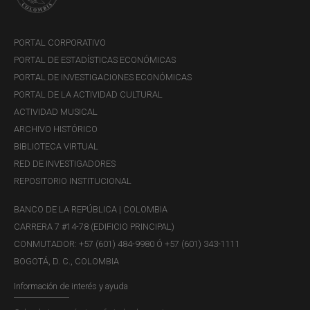
PORTAL CORPORATIVO
PORTAL DE ESTADÍSTICAS ECONÓMICAS
LUNES, 20 DE DICIEMBRE DE 2021
PORTAL DE INVESTIGACIONES ECONÓMICAS
Informe de Administración de las
PORTAL DE LA ACTIVIDAD CULTURAL
Reservas Internacionales - 2021
ACTIVIDAD MUSICAL
ARCHIVO HISTÓRICO
Descargar
BIBLIOTECA VIRTUAL
RED DE INVESTIGADORES
REPOSITORIO INSTITUCIONAL
BANCO DE LA REPÚBLICA | COLOMBIA
CARRERA 7 #14-78 (EDIFICIO PRINCIPAL)
CONMUTADOR: +57 (601) 484-9980 Ó +57 (601) 343-1111
BOGOTÁ, D. C., COLOMBIA
MARTES, 24 DE DICIEMBRE DE 2019
Información de interés y ayuda
Informe de Administración de las