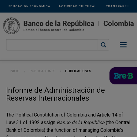
Links
Pasar al contenido principal
EDUCACIÓN ECONÓMICA
ACTIVIDAD CULTURAL
TRANSPARENCIA
secundarios
Ruta de navegación
INICIO
PUBLICACIONES
CURRENT:
PUBLICACIONES
Informe de Administración de
Reservas Internacionales
The Political Constitution of Colombia and Article 14 of
Law 31 of 1992 assign
Banco de la República
(the Central
Bank of Colombia) the function of managing Colombia's