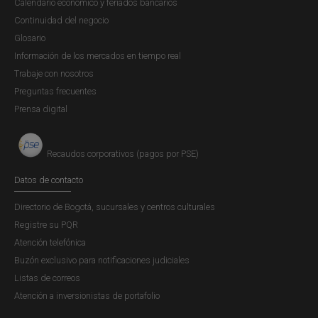
Calendario económico y feriados bancarios
Reservas Internacionales - 2019
Continuidad del negocio
Glosario
Descargar
Información de los mercados en tiempo real
Trabaje con nosotros
Preguntas frecuentes
Prensa digital
Recaudos corporativos (pagos por PSE)
Datos de contacto
VIERNES, 4 DE AGOSTO DE 2017
Directorio de Bogotá, sucursales y centros culturales
Informe de Administración de las
Registre su PQR
Reservas Internacionales - 2017
Atención telefónica
Buzón exclusivo para notificaciones judiciales
Descargar informe
Listas de correos
Descargar introducción
Atención a inversionistas de portafolio