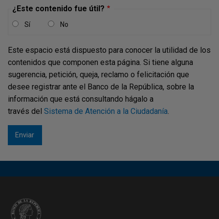
¿Este contenido fue útil?
Sí
No
Este espacio está dispuesto para conocer la utilidad de los
contenidos que componen esta página. Si tiene alguna
sugerencia, petición, queja, reclamo o felicitación que
desee registrar ante el Banco de la República, sobre la
VIERNES, 22 DE DICIEMBRE DE 2023
información que está consultando hágalo a
Informe de Administración de las
través del
Sistema de Atención a la Ciudadanía
.
Reservas Internacionales - 2023
Descargar
Estadísticas de las Reservas Internacionales