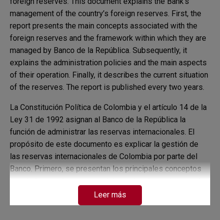
foreign reserves. This document explains the Bank's
management of the country’s foreign reserves. First, the
report presents the main concepts associated with the
foreign reserves and the framework within which they are
managed by Banco de la República. Subsequently, it
explains the administration policies and the main aspects
of their operation. Finally, it describes the current situation
of the reserves. The report is published every two years.
La Constitución Política de Colombia y el artículo 14 de la
Ley 31 de 1992 asignan al Banco de la República la
función de administrar las reservas internacionales. El
propósito de este documento es explicar la gestión de
las reservas internacionales de Colombia por parte del
Banco. Primero, se presentan los principales conceptos
asociados con las reservas internacionales así como el
marco en el cual se realiza su gestión por parte del Banco
Leer más
de la República. Posteriormente, se explican las políticas
de administración y los aspectos fundamentales de su