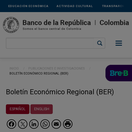
Links
Pasar al contenido principal
EDUCACIÓN ECONÓMICA
ACTIVIDAD CULTURAL
TRANSPARENCIA
secundarios
Ruta de navegación
INICIO
PUBLICACIONES E INVESTIGACIONES
CURRENT:
BOLETÍN ECONÓMICO REGIONAL (BER)
Boletín Económico Regional (BER)
ESPAÑOL
ENGLISH
Facebook
Twitter
LinkedIn
WhatsApp
Email