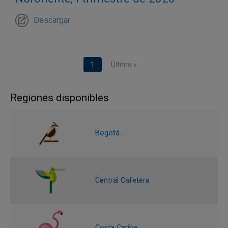
Descargar
Paginación
Página actual
1
Última página
Último »
Regiones disponibles
Bogotá
Central Cafetera
Costa Caribe