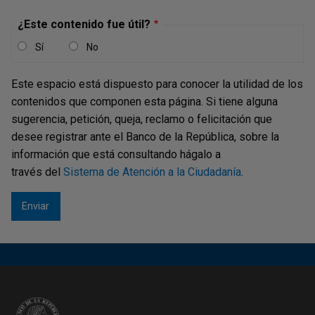
las corporaciones financieras
(continuación)
¿Este contenido fue útil?
2.12 Principales resultados de las
Sí
No
corporaciones financieras (conclusión)
Este espacio está dispuesto para conocer la utilidad de los
Intermediarios financieros
contenidos que componen esta página. Si tiene alguna
sugerencia, petición, queja, reclamo o felicitación que
3.1 Tasa de intervención del Banco de la
desee registrar ante el Banco de la República, sobre la
República y tasa interbancaria
3.2 Tasas de interés de los CDT y TES,
información que está consultando hágalo a
efectivas anuales
través del
Sistema de Atención a la Ciudadanía
.
3.3 Tasa de interés promedio mensual
3. Tasas de
ponderado de colocación
interés
3.4
Prime Rate, Libor y Treasury Bills
3.5 Tasas de interés de los principales
activos financieros - captación
Tasas de interés
4.1 Balanza de pagos de Colombia -