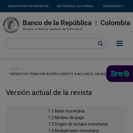
Links
Pasar al contenido principal
EDUCACIÓN ECONÓMICA
ACTIVIDAD CULTURAL
TRANSPARENCIA
secundarios
Ruta de navegación
INICIO
CURRENT:
ORDEN POR TEMA CON ACCESO DIRECTO A ADJUNTO, SIN AGRUPAR
Versión actual de la revista
1.1 Base monetaria
1.2 Medios de pago
1.3 Origen de la base monetaria
1.4 Multiplicador monetario