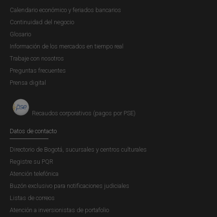
Calendario económico y feriados bancarios
Sector externo
Continuidad del negocio
Glosario
5.1 Cotización del dólar de los Estados
Información de los mercados en tiempo real
Unidos
Trabaje con nosotros
5.2 Índice de la tasa de cambio real del
Preguntas frecuentes
peso colombiano
5. Tasas de
Prensa digital
5.3 Tasas de cambio de las monedas de
cambio
algunos países
Recaudos corporativos (pagos por PSE)
Tasas de cambio
Datos de contacto
6.1 Índice de precios del productor
Directorio de Bogotá, sucursales y centros culturales
6.2 Índice nacional de precios al
Registre su PQR
consumidor
Atención telefónica
6.3 Índice nacional de precios al
consumidor. Total por ciudades
Buzón exclusivo para notificaciones judiciales
6. Precios
6.4 Medidas de inflación en Colombia
Listas de correos
6.5 Índices de precios al por mayor y al
Atención a inversionistas de portafolio