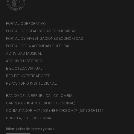
Trimestral
4.2 Balanza cambiaria
4.3 Reservas internacionales del Banco
PORTAL CORPORATIVO
de la República
PORTAL DE ESTADÍSTICAS ECONÓMICAS
4.4 Balanza comercial, exportaciones e
PORTAL DE INVESTIGACIONES ECONÓMICAS
importaciones (FOB)
4.5 Comercio exterior y balanza
PORTAL DE LA ACTIVIDAD CULTURAL
comercial, por zonas geoeconómicas
ACTIVIDAD MUSICAL
4.6 Deuda externa pública y privada,
ARCHIVO HISTÓRICO
saldo vigente. Incluye arrendamiento
BIBLIOTECA VIRTUAL
4. Sector
financiero
RED DE INVESTIGADORES
externo
4.7 Deuda externa pública y privada,
REPOSITORIO INSTITUCIONAL
movimiento y flujos netos. Incluye
arrendamiento y titularización
BANCO DE LA REPÚBLICA | COLOMBIA
4.8 Flujo neto de inversión extranjera
CARRERA 7 #14-78 (EDIFICIO PRINCIPAL)
directa en Colombia, según actividad
CONMUTADOR: +57 (601) 484-9980 Ó +57 (601) 343-1111
económica - Balanza de pagos
4.9 Flujo neto de inversión extranjera
BOGOTÁ, D. C., COLOMBIA
directa en Colombia, según país de
Información de interés y ayuda
origen - Balanza de pagos