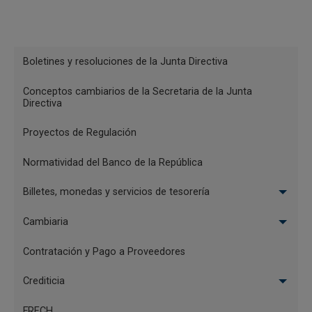
Decreto 1110 de 1976
Menu
Decreto 58 de 1976
Boletines y resoluciones de la Junta Directiva
Reglamentación
Decreto 1685 de 1975
Conceptos cambiarios de la Secretaria de la Junta
Directiva
Decreto 1728 de 1974
Proyectos de Regulación
Decreto 269 bis de 1974
Normatividad del Banco de la República
Paginación
Billetes, monedas y servicios de tesorería
Página actual
1
Última página
Último »
Cambiaria
Contratación y Pago a Proveedores
Crediticia
FRECH