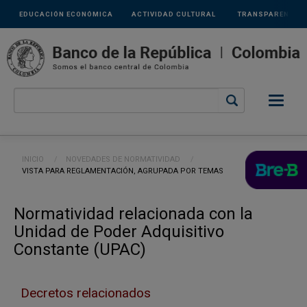
Links
Pasar al contenido principal
EDUCACIÓN ECONÓMICA
ACTIVIDAD CULTURAL
TRANSPARENCIA
secundarios
Ruta de navegación
INICIO
NOVEDADES DE NORMATIVIDAD
CURRENT:
VISTA PARA REGLAMENTACIÓN, AGRUPADA POR TEMAS
Normatividad relacionada con la
Unidad de Poder Adquisitivo
Constante (UPAC)
Decretos relacionados