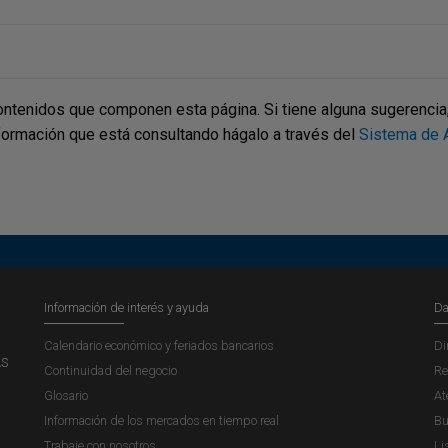
ontenidos que componen esta página. Si tiene alguna sugerencia, p
nformación que está consultando hágalo a través del
Sistema de A
Información de interés y ayuda
Da
Calendario económico y feriados bancarios
Di
AS
Continuidad del negocio
Re
Glosario
At
Información de los mercados en tiempo real
Bu
Trabaje con nosotros
Li