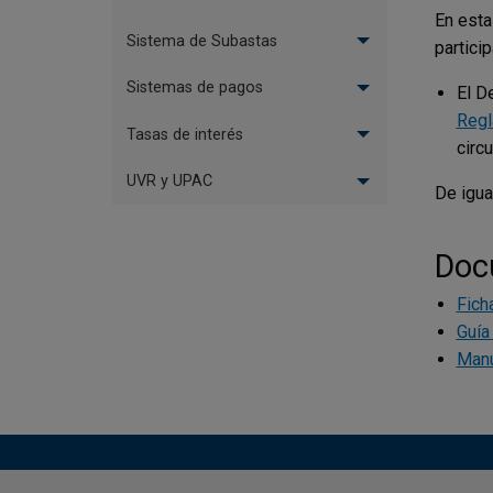
En esta
Sistema de Subastas
partici
Sistemas de pagos
El D
Regl
Tasas de interés
circ
UVR y UPAC
De igua
Doc
Fich
Guía
Manu