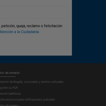
etición, queja, reclamo o felicitación
tención a la Ciudadanía
.
tos de contacto
rectorio de Bogotá, sucursales y centros culturales
gistre su PQR
ención telefónica
zón exclusivo para notificaciones judiciales
stas de correos