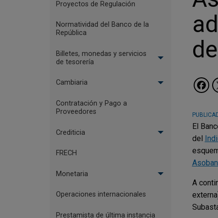
Proyectos de Regulación
ad
Normatividad del Banco de la
República
de
Billetes, monedas y servicios
de tesorería
Cambiaria
Contratación y Pago a
Proveedores
PUBLICAD
El Banc
Crediticia
del
Ind
esquema
FRECH
Asoban
Monetaria
A conti
externa
Operaciones internacionales
Subast
Prestamista de última instancia