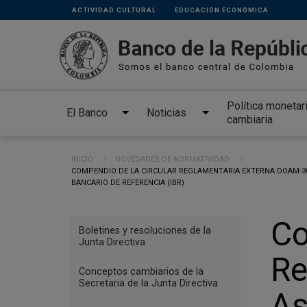
Links
Pasar al contenido principal
ACTIVIDAD CULTURAL
EDUCACIÓN ECONÓMICA
secundarios
Política monetar
El Banco
Noticias
cambiaria
Ruta de navegación
INICIO
NOVEDADES DE NORMATIVIDAD
CURRENT:
COMPENDIO DE LA CIRCULAR REGLAMENTARIA EXTERNA DOAM-30
BANCARIO DE REFERENCIA (IBR)
Menu
Co
Boletines y resoluciones de la
Reglamentación
Junta Directiva
Re
Conceptos cambiarios de la
Secretaria de la Junta Directiva
As