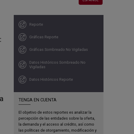
Reporte
Gráficas Reporte
:
Gráficas Sombreado No Vigiladas
Datos Históricos Sombreado No
Vigiladas
Datos Históricos Reporte
a
ta
TENGA EN CUENTA
El objetivo de estos reportes es analizar la
percepción de las entidades sobre la oferta,
la demanda y el acceso al crédito, así como
las políticas de otorgamiento, modificación y