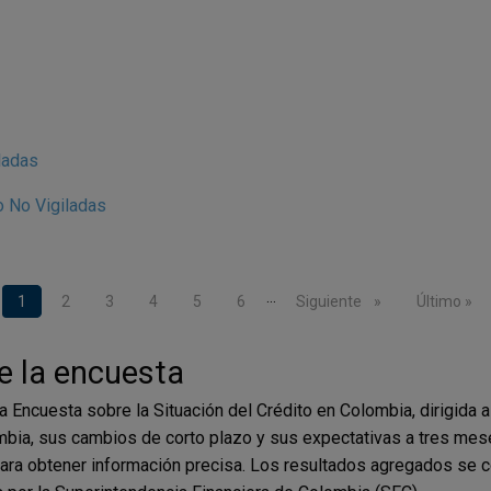
ladas
 No Vigiladas
…
Página actual
1
Page
2
Page
3
Page
4
Page
5
Page
6
Siguiente página
Siguiente
Última pág
Último »
e la encuesta
a Encuesta sobre la Situación del Crédito en Colombia, dirigida a
lombia, sus cambios de corto plazo y sus expectativas a tres mes
 para obtener información precisa. Los resultados agregados se 