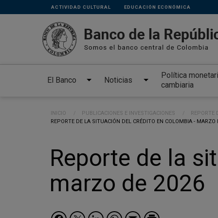
Links
Pasar al contenido principal
ACTIVIDAD CULTURAL
EDUCACIÓN ECONÓMICA
secundarios
Política monetar
El Banco
Noticias
cambiaria
Ruta de navegación
INICIO
PUBLICACIONES E INVESTIGACIONES
REPORTE D
CURRENT:
REPORTE DE LA SITUACIÓN DEL CRÉDITO EN COLOMBIA - MARZO 
Reporte de la si
marzo de 2026
Facebook
Twitter
LinkedIn
WhatsApp
Email