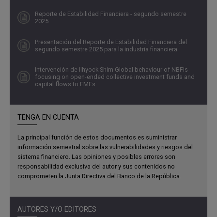
de conversación directa, en el que la industria no solo
Reporte de Estabilidad Financiera - segundo semestre
conoce los resultados, sino que también contribuye con
2025
su retroalimentación experta para fortalecer el análisis.
Presentación del Reporte de Estabilidad Financiera del
segundo semestre 2025 para la industria financiera
Para efectos del Reporte, el concepto de estabilidad
financiera se entiende como una situación en la cual el
Intervención de Ilhyock Shim Global behaviour of NBFIs
sistema financiero (entidades, mercados e
focusing on open-ended collective investment funds and
capital flows to EMEs
infraestructuras) cumple con tres características:
Facilita la asignación eficiente de los recursos de la
TENGA EN CUENTA
economía canalizando fondos de manera adecuada;
Evalúa, identifica y administra los riesgos financieros
La principal función de estos documentos es suministrar
de una manera apropiada;
información semestral sobre las vulnerabilidades y riesgos del
Está en capacidad de absorber, disipar y mitigar de
sistema financiero. Las opiniones y posibles errores son
responsabilidad exclusiva del autor y sus contenidos no
manera autónoma la materialización de los riesgos que
comprometen la Junta Directiva del Banco de la República.
pueda surgir como resultado de eventos adversos”.
La estabilidad financiera no es un objetivo aislado:
AUTORES Y/O EDITORES
constituye un componente esencial de la estabilidad