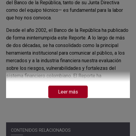
del Banco de la República, tanto de su Junta Directiva
como del equipo técnico— es fundamental para la labor
que hoy nos convoca.
Desde el año 2002, el Banco de la República ha publicado
de forma ininterrumpida este Reporte. A lo largo de más
de dos décadas, se ha consolidado como la principal
herramienta institucional para comunicar al público, a los
mercados y a la industria financiera nuestra evaluación
sobre los riesgos, vulnerabilidades y fortalezas del
sistema financiero colombiano. El Reporte ha
evolucionado significativamente, incorporando
metodologías más robustas, análisis más profundos y un
Leer más
diálogo cada vez más fluido con la industria.
En los últimos años hemos reforzado de manera decidida
nuestra interacción con el sector financiero para la
elaboración del Reporte. Este evento de lanzamiento es
CONTENIDOS RELACIONADOS
un paso adicional en ese camino: busca abrir un espacio