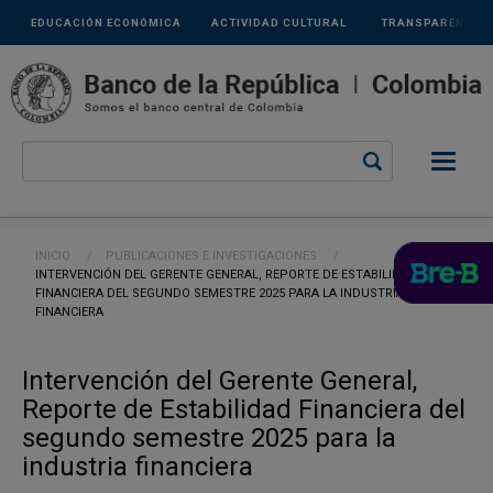
Links
Pasar al contenido principal
EDUCACIÓN ECONÓMICA
ACTIVIDAD CULTURAL
TRANSPARENCIA
secundarios
Ruta de navegación
INICIO
PUBLICACIONES E INVESTIGACIONES
CURRENT:
INTERVENCIÓN DEL GERENTE GENERAL, REPORTE DE ESTABILIDAD
FINANCIERA DEL SEGUNDO SEMESTRE 2025 PARA LA INDUSTRIA
FINANCIERA
Intervención del Gerente General,
Reporte de Estabilidad Financiera del
segundo semestre 2025 para la
industria financiera